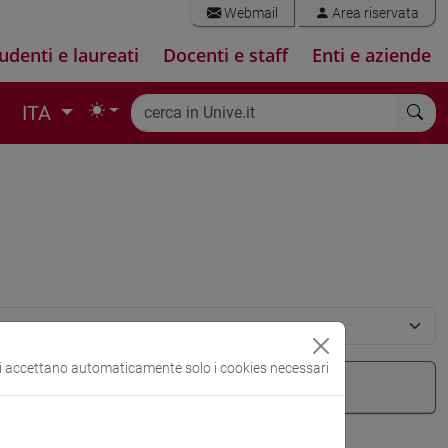
Webmail
Area riservata
udenti e laureati
Docenti e staff
Enti e aziende
ITA
si accettano automaticamente solo i cookies necessari