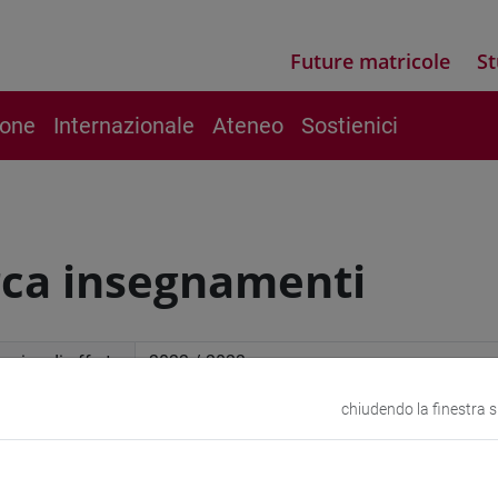
Future matricole
St
ione
Internazionale
Ateneo
Sostienici
rca insegnamenti
mico di offerta
chiudendo la finestra 
a avanzata