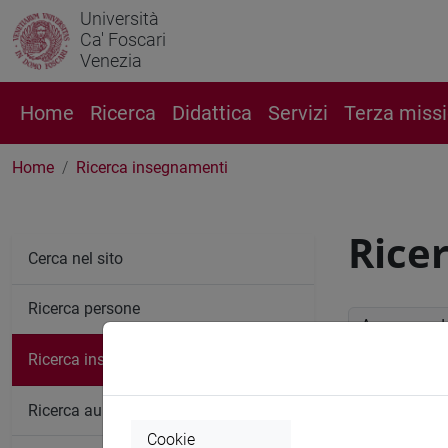
Università
Ca' Foscari
Venezia
Home
Ricerca
Didattica
Servizi
Terza miss
Home
Ricerca insegnamenti
Rice
Cerca nel sito
Ricerca persone
Anno accade
Ricerca insegnamenti
Ricerc
Ricerca aule
Cookie