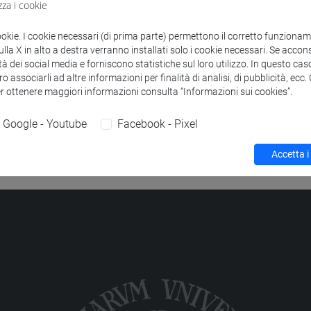
zza i cookie
to
ALITICA E LABORATORIO - MOD.1
-
chimica e tecnologie sosten
ookie. I cookie necessari (di prima parte) permettono il corretto funzionamen
la X in alto a destra verranno installati solo i cookie necessari. Se accons
ALITICA E LABORATORIO - MOD.2 Classe 2
-
chimica e tecnolo
tà dei social media e forniscono statistiche sul loro utilizzo. In questo cas
o associarli ad altre informazioni per finalità di analisi, di pubblicità, ecc
ALITICA E LABORATORIO - MOD.2 Classe 1
-
chimica e tecnolo
er ottenere maggiori informazioni consulta “Informazioni sui cookies”.
Google - Youtube
Facebook - Pixel
Accetta i