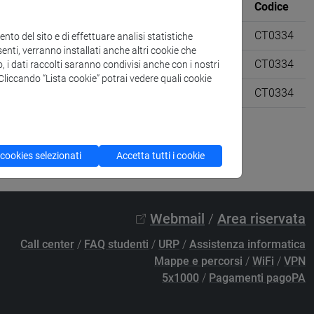
Sede
CFU
Codice
ibili [CT7]
6 su 12
CT0334
to del sito e di effettuare analisi statistiche
enti, verranno installati anche altri cookie che
gie sostenibili [CT7]
6 su 12
CT0334
o, i dati raccolti saranno condivisi anche con i nostri
. Cliccando “Lista cookie” potrai vedere quali cookie
gie sostenibili [CT7]
6 su 12
CT0334
 cookies selezionati
Accetta tutti i cookie
Webmail
/
Area riservata
Call center
/
FAQ studenti
/
URP
/
Assistenza informatica
Mappe e percorsi
/
WiFi
/
VPN
5x1000
/
Pagamenti pagoPA