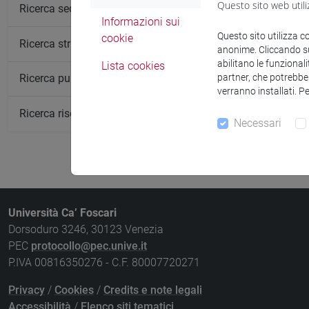
Questo sito web utili
Insegnamen
Ricerca sedi
Informazioni sui
CHIMICA AN
Questo sito utilizza c
cookie
Ricerca strutture
anonime. Cliccando sul
CHIMICA AN
abilitano le funzionali
Lista cookies
partner, che potrebber
Ricerca pubblicazioni
CHIMICA AN
verranno installati. P
Ricerca risorse bibliografiche
Necessari
Università Ca’ Foscari
Dorsoduro 3246, 30123 Venezia
PEC
protocollo@pec.unive.it
P.IVA 00816350276 - C.F. 80007720271
Privacy
/
Cookies
/
Credits e note legali
Accessibilità
/
Elenco siti tematici