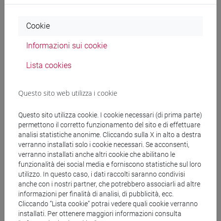
Ricerca persone
Cookie
Informazioni sui cookie
Ricerca insegnamenti
Lista cookies
Ricerca aule
Questo sito web utilizza i cookie
Ricerca sedi
Questo sito utilizza cookie. I cookie necessari (di prima parte)
Ricerca strutture
permettono il corretto funzionamento del sito e di effettuare
analisi statistiche anonime. Cliccando sulla X in alto a destra
verranno installati solo i cookie necessari. Se acconsenti,
Ricerca pubblicazioni
verranno installati anche altri cookie che abilitano le
funzionalità dei social media e forniscono statistiche sul loro
Ricerca risorse bibliografiche
utilizzo. In questo caso, i dati raccolti saranno condivisi
anche con i nostri partner, che potrebbero associarli ad altre
informazioni per finalità di analisi, di pubblicità, ecc.
Cliccando “Lista cookie” potrai vedere quali cookie verranno
installati. Per ottenere maggiori informazioni consulta