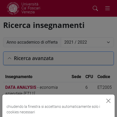
Università
Ca' Foscari
Venezia
Ricerca insegnamenti
Anno accademico di offerta
Ricerca avanzata
Insegnamento
Sede
CFU
Codice
DATA ANALYSIS
-
economia
6
ET2005
aziendale [ET11]
chiudendo la finestra si accettano automaticamente solo i
cookies necessari
Cerca nel sito