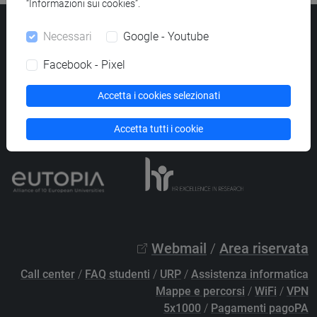
“Informazioni sui cookies”.
Università Ca’ Foscari
Necessari
Google - Youtube
Dorsoduro 3246, 30123 Venezia
PEC
protocollo@pec.unive.it
Facebook - Pixel
P.IVA 00816350276 - C.F. 80007720271
Accetta i cookies selezionati
Privacy
/
Cookies
/
Credits e note legali
Accessibilità
/
Elenco siti tematici
Accetta tutti i cookie
Webmail
/
Area riservata
Call center
/
FAQ studenti
/
URP
/
Assistenza informatica
Mappe e percorsi
/
WiFi
/
VPN
5x1000
/
Pagamenti pagoPA