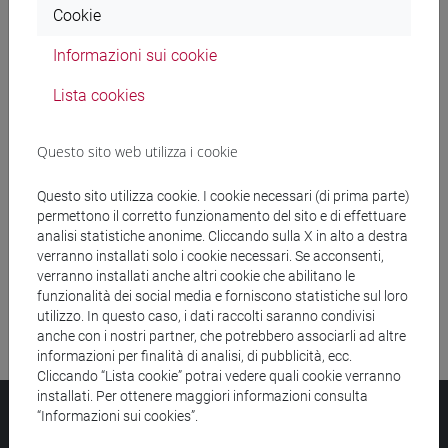
Cookie
Ricerca insegnamenti
Informazioni sui cookie
Ricerca aule
Lista cookies
Ricerca sedi
Questo sito web utilizza i cookie
Ricerca strutture
Questo sito utilizza cookie. I cookie necessari (di prima parte)
permettono il corretto funzionamento del sito e di effettuare
Ricerca pubblicazioni
analisi statistiche anonime. Cliccando sulla X in alto a destra
verranno installati solo i cookie necessari. Se acconsenti,
Ricerca risorse bibliografiche
verranno installati anche altri cookie che abilitano le
funzionalità dei social media e forniscono statistiche sul loro
utilizzo. In questo caso, i dati raccolti saranno condivisi
anche con i nostri partner, che potrebbero associarli ad altre
informazioni per finalità di analisi, di pubblicità, ecc.
Cliccando “Lista cookie” potrai vedere quali cookie verranno
installati. Per ottenere maggiori informazioni consulta
Università Ca’ Foscari
“Informazioni sui cookies”.
Dorsoduro 3246, 30123 Venezia