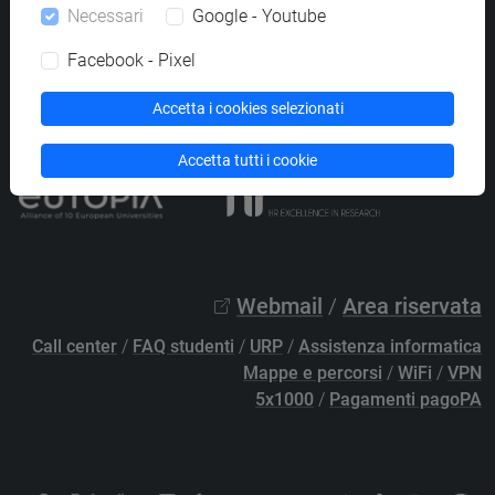
Necessari
Google - Youtube
PEC
protocollo@pec.unive.it
P.IVA 00816350276 - C.F. 80007720271
Facebook - Pixel
Privacy
/
Cookies
/
Credits e note legali
Accetta i cookies selezionati
Accessibilità
/
Elenco siti tematici
Accetta tutti i cookie
Webmail
/
Area riservata
Call center
/
FAQ studenti
/
URP
/
Assistenza informatica
Mappe e percorsi
/
WiFi
/
VPN
5x1000
/
Pagamenti pagoPA