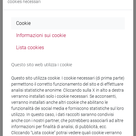
cookies necessari
Cerca nel sito
Cookie
Ricerca persone
Informazioni sui cookie
Ricerca insegnamenti
Lista cookies
Ricerca aule
Questo sito web utilizza i cookie
Ricerca sedi
Questo sito utilizza cookie. I cookie necessari (di prima parte)
permettono il corretto funzionamento del sito e di effettuare
Ricerca strutture
analisi statistiche anonime. Cliccando sulla X in alto a destra
verranno installati solo i cookie necessari. Se acconsenti,
verranno installati anche altri cookie che abilitano le
Ricerca pubblicazioni
funzionalità dei social media e forniscono statistiche sul loro
utilizzo. In questo caso, i dati raccolti saranno condivisi
Ricerca risorse bibliografiche
anche con i nostri partner, che potrebbero associarli ad altre
informazioni per finalità di analisi, di pubblicità, ecc.
Cliccando “Lista cookie” potrai vedere quali cookie verranno