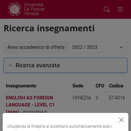
Università
Ca' Foscari
Venezia
Ricerca insegnamenti
Anno accademico di offerta
Ricerca avanzata
Insegnamento
Sede
CFU
Codice
ENGLISH AS FOREIGN
VENEZIA
3
ET4016
LANGUAGE - LEVEL C1
(pass)
-
economia e
commercio [ET4]
chiudendo la finestra si accettano automaticamente solo i