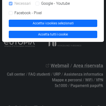
Necessari
Google - Youtube
PEC
protocollo@pec.unive.it
P.IVA 00816350276 - C.F. 80007720271
Facebook - Pixel
Privacy
/
Cookies
/
Credits e note legali
Accetta i cookies selezionati
Accessibilità
/
Elenco siti tematici
Accetta tutti i cookie
Webmail
/
Area riservata
Call center
/
FAQ studenti
/
URP
/
Assistenza informatica
Mappe e percorsi
/
WiFi
/
VPN
5x1000
/
Pagamenti pagoPA