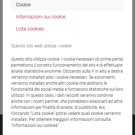
Cookie
Ricerca insegnamenti
Informazioni sui cookie
Ricerca aule
Lista cookies
Ricerca sedi
Questo sito web utilizza i cookie
Ricerca strutture
Questo sito utilizza cookie. I cookie necessari (di prima parte)
permettono il corretto funzionamento del sito e di effettuare
Ricerca pubblicazioni
analisi statistiche anonime. Cliccando sulla X in alto a destra
verranno installati solo i cookie necessari. Se acconsenti,
Ricerca risorse bibliografiche
verranno installati anche altri cookie che abilitano le
funzionalità dei social media e forniscono statistiche sul loro
utilizzo. In questo caso, i dati raccolti saranno condivisi
anche con i nostri partner, che potrebbero associarli ad altre
informazioni per finalità di analisi, di pubblicità, ecc.
Cliccando “Lista cookie” potrai vedere quali cookie verranno
installati. Per ottenere maggiori informazioni consulta
Università Ca’ Foscari
“Informazioni sui cookies”.
Dorsoduro 3246, 30123 Venezia