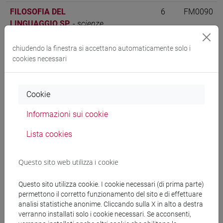
FILOSOFIA DEL
6
FM0090
LINGUAGGIO SP.
-
scienze
filosofiche [FM61]
chiudendo la finestra si accettano automaticamente solo i
FILOSOFIA DEL
6
FM0090
cookies necessari
LINGUAGGIO SP.
-
storia
delle arti e conservazione dei
beni artistici [FM9]
Cookie
Informazioni sui cookie
Cerca nel sito
Lista cookies
Ricerca persone
Questo sito web utilizza i cookie
Ricerca insegnamenti
Questo sito utilizza cookie. I cookie necessari (di prima parte)
permettono il corretto funzionamento del sito e di effettuare
analisi statistiche anonime. Cliccando sulla X in alto a destra
Ricerca aule
verranno installati solo i cookie necessari. Se acconsenti,