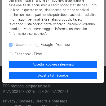
verranno installati anche altri cookie che abilitano le
Ricerca sedi
funzionalità dei social media e forniscono statistiche sul loro
utilizzo. In questo caso, i dati raccolti saranno condivisi
anche con i nostri partner, che potrebbero associarli ad altre
Ricerca strutture
informazioni per finalità di analisi, di pubblicità, ecc.
Cliccando “Lista cookie” potrai vedere quali cookie verranno
Ricerca pubblicazioni
installati. Per ottenere maggiori informazioni consulta
“Informazioni sui cookies”.
Ricerca risorse bibliografiche
Necessari
Google - Youtube
Facebook - Pixel
Accetta i cookies selezionati
Università Ca’ Foscari
Accetta tutti i cookie
Dorsoduro 3246, 30123 Venezia
PEC
protocollo@pec.unive.it
P.IVA 00816350276 - C.F. 80007720271
Privacy
/
Cookies
/
Credits e note legali