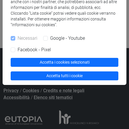
anche con i nostri partner, che potrebbero associarli ad altre
Ricerca pubblicazioni
informazioni per finalità di analisi, di pubblicità, ecc.
Cliccando “Lista cookie” potrai vedere quali cookie verranno
Ricerca risorse bibliografiche
installati. Per ottenere maggiori informazioni consulta
“Informazioni sui cookies”.
Necessari
Google - Youtube
Facebook - Pixel
Università Ca’ Foscari
Accetta i cookies selezionati
Dorsoduro 3246, 30123 Venezia
PEC
protocollo@pec.unive.it
Accetta tutti i cookie
P.IVA 00816350276 - C.F. 80007720271
Privacy
/
Cookies
/
Credits e note legali
Accessibilità
/
Elenco siti tematici