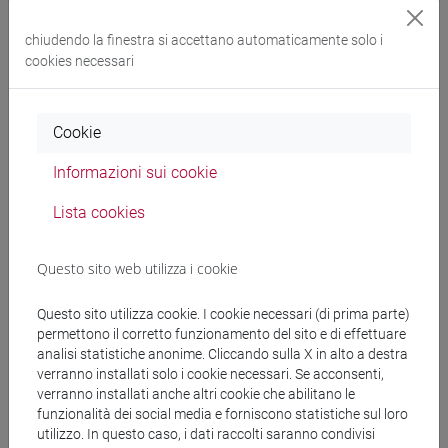
LATINA
-
scienze
chiudendo la finestra si accettano automaticamente solo i
dell'antichità: letterature,
cookies necessari
storia e archeologia [FM2]
Cookie
Cerca nel sito
Informazioni sui cookie
Ricerca persone
Lista cookies
Ricerca insegnamenti
Questo sito web utilizza i cookie
Ricerca aule
Questo sito utilizza cookie. I cookie necessari (di prima parte)
permettono il corretto funzionamento del sito e di effettuare
analisi statistiche anonime. Cliccando sulla X in alto a destra
Ricerca sedi
verranno installati solo i cookie necessari. Se acconsenti,
verranno installati anche altri cookie che abilitano le
Ricerca strutture
funzionalità dei social media e forniscono statistiche sul loro
utilizzo. In questo caso, i dati raccolti saranno condivisi