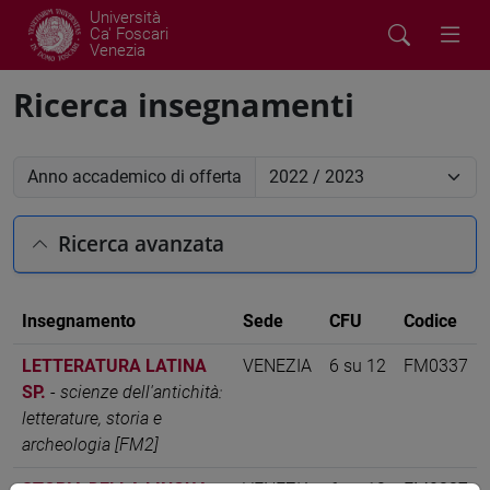
Università
Ca' Foscari
Venezia
Ricerca insegnamenti
Anno accademico di offerta
Ricerca avanzata
Insegnamento
Sede
CFU
Codice
LETTERATURA LATINA
VENEZIA
6 su 12
FM0337
SP.
-
scienze dell'antichità:
letterature, storia e
archeologia [FM2]
STORIA DELLA LINGUA
VENEZIA
6 su 12
FM0337