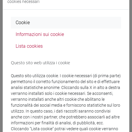
cookies necessari
Cerca nel sito
Cookie
Ricerca persone
Informazioni sui cookie
Ricerca insegnamenti
Lista cookies
Ricerca aule
Questo sito web utilizza i cookie
Ricerca sedi
Questo sito utilizza cookie. I cookie necessari (di prima parte)
permettono il corretto funzionamento del sito e di effettuare
Ricerca strutture
analisi statistiche anonime. Cliccando sulla X in alto a destra
verranno installati solo i cookie necessari. Se acconsenti,
verranno installati anche altri cookie che abilitano le
Ricerca pubblicazioni
funzionalità dei social media e forniscono statistiche sul loro
utilizzo. In questo caso, i dati raccolti saranno condivisi
Ricerca risorse bibliografiche
anche con i nostri partner, che potrebbero associarli ad altre
informazioni per finalità di analisi, di pubblicità, ecc.
Cliccando “Lista cookie” potrai vedere quali cookie verranno