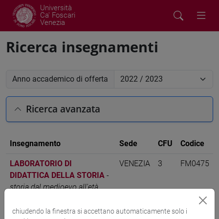
Università
Ca' Foscari
Venezia
Ricerca insegnamenti
Anno accademico di offerta
Ricerca avanzata
Insegnamento
Sede
CFU
Codice
LABORATORIO DI
VENEZIA
3
FM0475
DIDATTICA DELLA STORIA
-
storia dal medioevo all'età
contemporanea [FM7]
chiudendo la finestra si accettano automaticamente solo i