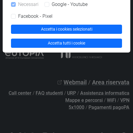
Necessari
Google - Youtube
PEC
protocollo@pec.unive.it
P.IVA 00816350276 - C.F. 80007720271
Facebook - Pixel
Privacy
/
Cookies
/
Credits e note legali
Accetta i cookies selezionati
Accessibilità
/
Elenco siti tematici
Accetta tutti i cookie
Webmail
/
Area riservata
Call center
/
FAQ studenti
/
URP
/
Assistenza informatica
Mappe e percorsi
/
WiFi
/
VPN
5x1000
/
Pagamenti pagoPA