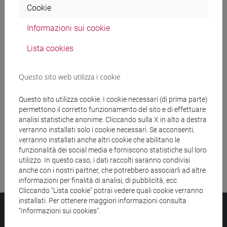
Cookie
Ricerca insegnamenti
Informazioni sui cookie
Ricerca aule
Lista cookies
Ricerca sedi
Questo sito web utilizza i cookie
Ricerca strutture
Questo sito utilizza cookie. I cookie necessari (di prima parte)
permettono il corretto funzionamento del sito e di effettuare
Ricerca pubblicazioni
analisi statistiche anonime. Cliccando sulla X in alto a destra
verranno installati solo i cookie necessari. Se acconsenti,
Ricerca risorse bibliografiche
verranno installati anche altri cookie che abilitano le
funzionalità dei social media e forniscono statistiche sul loro
utilizzo. In questo caso, i dati raccolti saranno condivisi
anche con i nostri partner, che potrebbero associarli ad altre
informazioni per finalità di analisi, di pubblicità, ecc.
Cliccando “Lista cookie” potrai vedere quali cookie verranno
installati. Per ottenere maggiori informazioni consulta
Università Ca’ Foscari
“Informazioni sui cookies”.
Dorsoduro 3246, 30123 Venezia