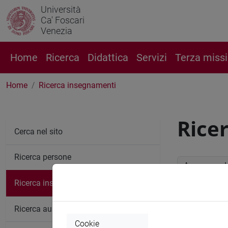
Università
Ca' Foscari
Venezia
Home
Ricerca
Didattica
Servizi
Terza miss
Home
Ricerca insegnamenti
Rice
Cerca nel sito
Ricerca persone
Anno accade
Ricerca insegnamenti
Ricerc
Ricerca aule
Cookie