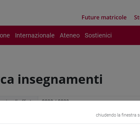
Future matricole
St
ione
Internazionale
Ateneo
Sostienici
rca insegnamenti
mico di offerta
chiudendo la finestra 
a avanzata