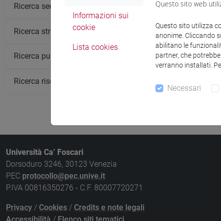
Non ci sono in
Questo sito web utili
Ricerca sedi
Informazioni sui
Questo sito utilizza c
cookie
Ricerca strutture
anonime. Cliccando sul
abilitano le funzionali
Lista cookies
partner, che potrebber
Ricerca pubblicazioni
verranno installati. P
Ricerca risorse bibliografiche
Necessari
Università Ca’ Foscari
Dorsoduro 3246, 30123 Venezia
PEC
protocollo@pec.unive.it
P.IVA 00816350276 - C.F. 80007720271
Privacy
/
Cookies
/
Credits e note legali
Accessibilità
/
Elenco siti tematici