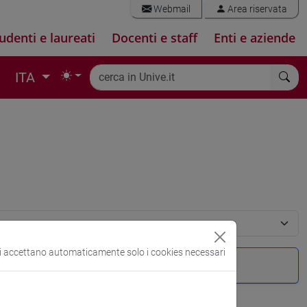
Webmail
Area riservata
udenti e laureati
Docenti e staff
Enti e aziende
ITA
si accettano automaticamente solo i cookies necessari