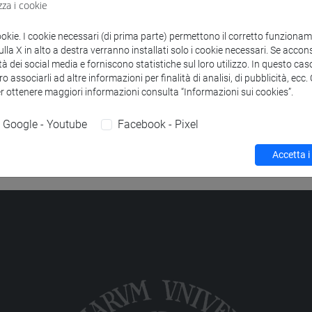
segnamenti che corrispondono ai criteri di ricerca.
zza i cookie
ookie. I cookie necessari (di prima parte) permettono il corretto funzionamen
la X in alto a destra verranno installati solo i cookie necessari. Se accons
tà dei social media e forniscono statistiche sul loro utilizzo. In questo cas
o associarli ad altre informazioni per finalità di analisi, di pubblicità, ecc
er ottenere maggiori informazioni consulta “Informazioni sui cookies”.
Google - Youtube
Facebook - Pixel
Accetta i