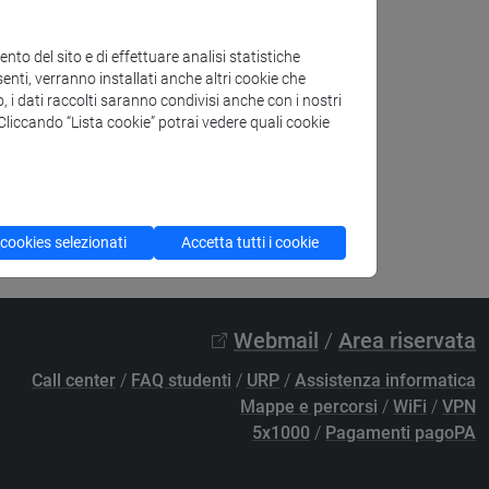
to del sito e di effettuare analisi statistiche
enti, verranno installati anche altri cookie che
o, i dati raccolti saranno condivisi anche con i nostri
. Cliccando “Lista cookie” potrai vedere quali cookie
 cookies selezionati
Accetta tutti i cookie
Webmail
/
Area riservata
Call center
/
FAQ studenti
/
URP
/
Assistenza informatica
Mappe e percorsi
/
WiFi
/
VPN
5x1000
/
Pagamenti pagoPA