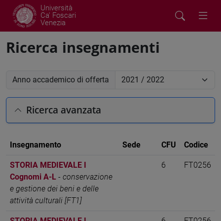
Università
Ca' Foscari
Venezia
Ricerca insegnamenti
Anno accademico di offerta
Ricerca avanzata
Insegnamento
Sede
CFU
Codice
STORIA MEDIEVALE I
6
FT0256
Cognomi A-L
-
conservazione
e gestione dei beni e delle
attività culturali [FT1]
STORIA MEDIEVALE I
6
FT0256