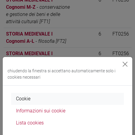
Cognomi M-Z
-
conservazione
e gestione dei beni e delle
attività culturali [FT1]
STORIA MEDIEVALE I
6
FT0256
Cognomi A-L
-
filosofia [FT2]
STORIA MEDIEVALE I
6
FT0256
Cognomi M-Z
-
filosofia [FT2]
chiudendo la finestra si accettano automaticamente solo i
STORIA MEDIEVALE I
VENEZIA
6
FT0256
cookies necessari
Cognomi A-L
-
lettere [FT3]
STORIA MEDIEVALE I
VENEZIA
6
FT0256
Cookie
Cognomi M-Z
-
lettere [FT3]
Informazioni sui cookie
STORIA MEDIEVALE I
6
FT0256
Cognomi M-Z
-
lettere [FT3]
Lista cookies
STORIA MEDIEVALE I
6
FT0256