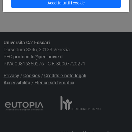
Ricerca risorse bibliografiche
Accetta tutti i cookie
Università Ca’ Foscari
Dorsoduro 3246, 30123 Venezia
PEC
protocollo@pec.unive.it
P.IVA 00816350276 - C.F. 80007720271
Privacy
/
Cookies
/
Credits e note legali
Accessibilità
/
Elenco siti tematici