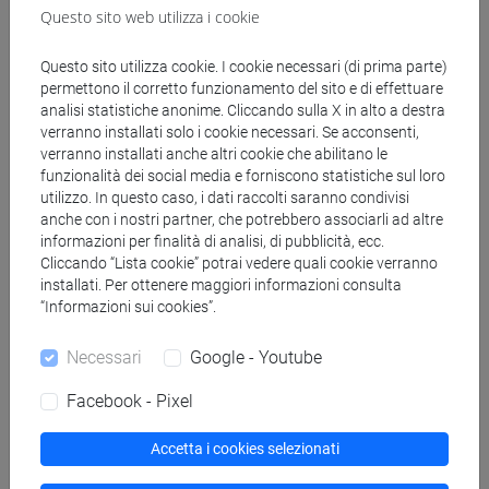
Cognomi A-L
-
lettere [FT3]
Questo sito web utilizza i cookie
Questo sito utilizza cookie. I cookie necessari (di prima parte)
permettono il corretto funzionamento del sito e di effettuare
Cerca nel sito
analisi statistiche anonime. Cliccando sulla X in alto a destra
verranno installati solo i cookie necessari. Se acconsenti,
verranno installati anche altri cookie che abilitano le
Ricerca persone
funzionalità dei social media e forniscono statistiche sul loro
utilizzo. In questo caso, i dati raccolti saranno condivisi
Ricerca insegnamenti
anche con i nostri partner, che potrebbero associarli ad altre
informazioni per finalità di analisi, di pubblicità, ecc.
Cliccando “Lista cookie” potrai vedere quali cookie verranno
Ricerca aule
installati. Per ottenere maggiori informazioni consulta
“Informazioni sui cookies”.
Ricerca sedi
Necessari
Google - Youtube
Ricerca strutture
Facebook - Pixel
Ricerca pubblicazioni
Accetta i cookies selezionati