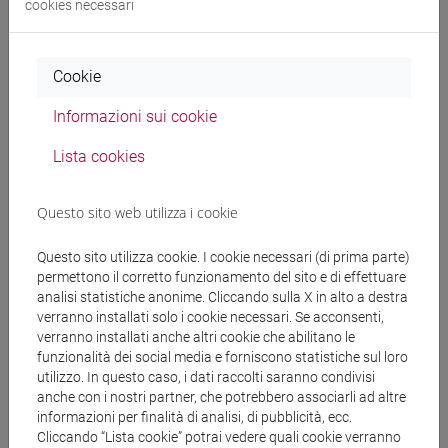
cookies necessari
Cerca nel sito
Cookie
Ricerca persone
Informazioni sui cookie
Ricerca insegnamenti
Lista cookies
Ricerca aule
Questo sito web utilizza i cookie
Ricerca sedi
Questo sito utilizza cookie. I cookie necessari (di prima parte)
permettono il corretto funzionamento del sito e di effettuare
Ricerca strutture
analisi statistiche anonime. Cliccando sulla X in alto a destra
verranno installati solo i cookie necessari. Se acconsenti,
verranno installati anche altri cookie che abilitano le
Ricerca pubblicazioni
funzionalità dei social media e forniscono statistiche sul loro
utilizzo. In questo caso, i dati raccolti saranno condivisi
Ricerca risorse bibliografiche
anche con i nostri partner, che potrebbero associarli ad altre
informazioni per finalità di analisi, di pubblicità, ecc.
Cliccando “Lista cookie” potrai vedere quali cookie verranno