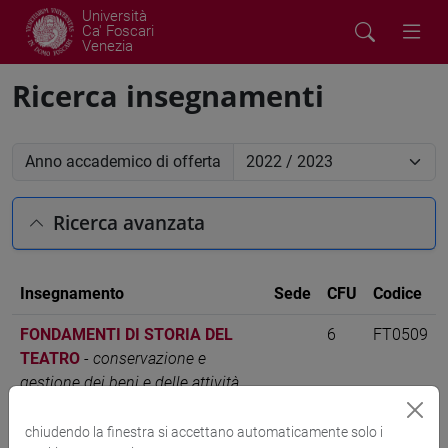
Università
Ca' Foscari
Venezia
Ricerca insegnamenti
Anno accademico di offerta
Ricerca avanzata
Insegnamento
Sede
CFU
Codice
FONDAMENTI DI STORIA DEL
6
FT0509
TEATRO
-
conservazione e
gestione dei beni e delle attività
culturali [FT1]
chiudendo la finestra si accettano automaticamente solo i