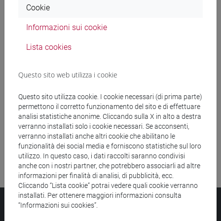
Cookie
Ricerca insegnamenti
Informazioni sui cookie
Ricerca aule
Lista cookies
Ricerca sedi
Questo sito web utilizza i cookie
Ricerca strutture
Questo sito utilizza cookie. I cookie necessari (di prima parte)
permettono il corretto funzionamento del sito e di effettuare
Ricerca pubblicazioni
analisi statistiche anonime. Cliccando sulla X in alto a destra
verranno installati solo i cookie necessari. Se acconsenti,
Ricerca risorse bibliografiche
verranno installati anche altri cookie che abilitano le
funzionalità dei social media e forniscono statistiche sul loro
utilizzo. In questo caso, i dati raccolti saranno condivisi
anche con i nostri partner, che potrebbero associarli ad altre
informazioni per finalità di analisi, di pubblicità, ecc.
Cliccando “Lista cookie” potrai vedere quali cookie verranno
installati. Per ottenere maggiori informazioni consulta
Università Ca’ Foscari
“Informazioni sui cookies”.
Dorsoduro 3246, 30123 Venezia