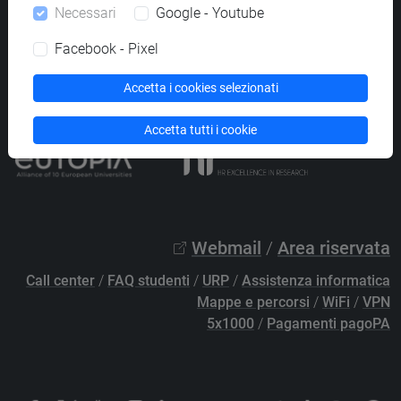
Necessari
Google - Youtube
PEC
protocollo@pec.unive.it
P.IVA 00816350276 - C.F. 80007720271
Facebook - Pixel
Privacy
/
Cookies
/
Credits e note legali
Accetta i cookies selezionati
Accessibilità
/
Elenco siti tematici
Accetta tutti i cookie
Webmail
/
Area riservata
Call center
/
FAQ studenti
/
URP
/
Assistenza informatica
Mappe e percorsi
/
WiFi
/
VPN
5x1000
/
Pagamenti pagoPA