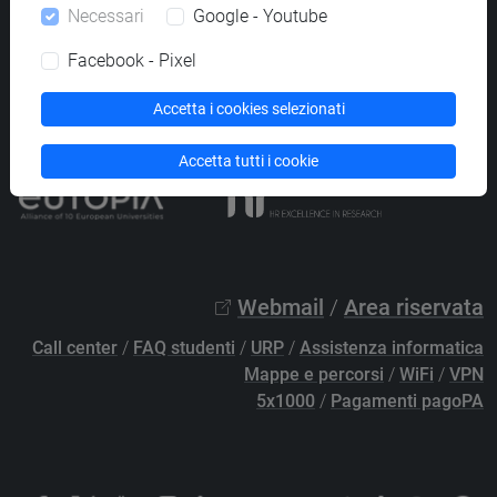
Necessari
Google - Youtube
PEC
protocollo@pec.unive.it
P.IVA 00816350276 - C.F. 80007720271
Facebook - Pixel
Privacy
/
Cookies
/
Credits e note legali
Accetta i cookies selezionati
Accessibilità
/
Elenco siti tematici
Accetta tutti i cookie
Webmail
/
Area riservata
Call center
/
FAQ studenti
/
URP
/
Assistenza informatica
Mappe e percorsi
/
WiFi
/
VPN
5x1000
/
Pagamenti pagoPA