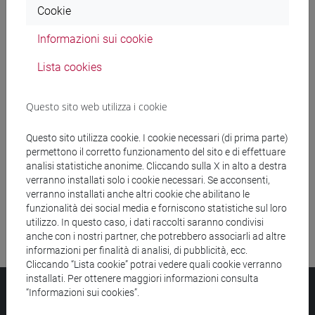
Cookie
Ricerca insegnamenti
Informazioni sui cookie
Ricerca aule
Lista cookies
Ricerca sedi
Questo sito web utilizza i cookie
Ricerca strutture
Questo sito utilizza cookie. I cookie necessari (di prima parte)
permettono il corretto funzionamento del sito e di effettuare
Ricerca pubblicazioni
analisi statistiche anonime. Cliccando sulla X in alto a destra
verranno installati solo i cookie necessari. Se acconsenti,
Ricerca risorse bibliografiche
verranno installati anche altri cookie che abilitano le
funzionalità dei social media e forniscono statistiche sul loro
utilizzo. In questo caso, i dati raccolti saranno condivisi
anche con i nostri partner, che potrebbero associarli ad altre
informazioni per finalità di analisi, di pubblicità, ecc.
Cliccando “Lista cookie” potrai vedere quali cookie verranno
installati. Per ottenere maggiori informazioni consulta
Università Ca’ Foscari
“Informazioni sui cookies”.
Dorsoduro 3246, 30123 Venezia