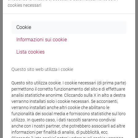
cookies necessari
Cerca nel sito
Cookie
Ricerca persone
Informazioni sui cookie
Ricerca insegnamenti
Lista cookies
Ricerca aule
Questo sito web utilizza i cookie
Ricerca sedi
Questo sito utilizza cookie. I cookie necessari (di prima parte)
permettono il corretto funzionamento del sito e di effettuare
analisi statistiche anonime. Cliccando sulla X in alto a destra
Ricerca strutture
verranno installati solo i cookie necessari. Se acconsenti,
verranno installati anche altri cookie che abilitano le
Ricerca pubblicazioni
funzionalità dei social media e forniscono statistiche sul loro
utilizzo. In questo caso, i dati raccolti saranno condivisi
anche con i nostri partner, che potrebbero associarli ad altre
Ricerca risorse bibliografiche
informazioni per finalità di analisi, di pubblicità, ecc.