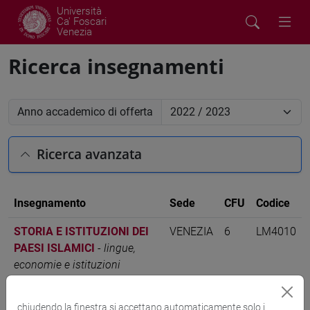
Università
Ca' Foscari
Venezia
Ricerca insegnamenti
Anno accademico di offerta
Ricerca avanzata
Insegnamento
Sede
CFU
Codice
STORIA E ISTITUZIONI DEI
VENEZIA
6
LM4010
PAESI ISLAMICI
-
lingue,
economie e istituzioni
dell'asia e dell'africa
mediterranea [LM40]
chiudendo la finestra si accettano automaticamente solo i