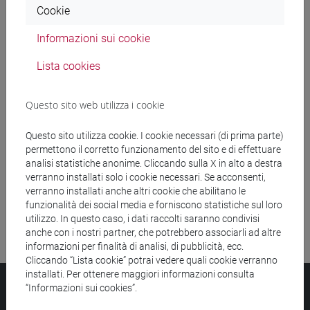
Cookie
Ricerca insegnamenti
Informazioni sui cookie
Ricerca aule
Lista cookies
Ricerca sedi
Questo sito web utilizza i cookie
Ricerca strutture
Questo sito utilizza cookie. I cookie necessari (di prima parte)
permettono il corretto funzionamento del sito e di effettuare
Ricerca pubblicazioni
analisi statistiche anonime. Cliccando sulla X in alto a destra
verranno installati solo i cookie necessari. Se acconsenti,
Ricerca risorse bibliografiche
verranno installati anche altri cookie che abilitano le
funzionalità dei social media e forniscono statistiche sul loro
utilizzo. In questo caso, i dati raccolti saranno condivisi
anche con i nostri partner, che potrebbero associarli ad altre
informazioni per finalità di analisi, di pubblicità, ecc.
Cliccando “Lista cookie” potrai vedere quali cookie verranno
installati. Per ottenere maggiori informazioni consulta
Università Ca’ Foscari
“Informazioni sui cookies”.
Dorsoduro 3246, 30123 Venezia