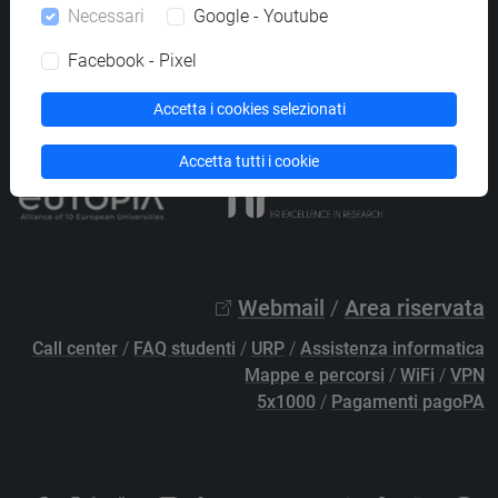
Necessari
Google - Youtube
PEC
protocollo@pec.unive.it
P.IVA 00816350276 - C.F. 80007720271
Facebook - Pixel
Privacy
/
Cookies
/
Credits e note legali
Accetta i cookies selezionati
Accessibilità
/
Elenco siti tematici
Accetta tutti i cookie
Webmail
/
Area riservata
Call center
/
FAQ studenti
/
URP
/
Assistenza informatica
Mappe e percorsi
/
WiFi
/
VPN
5x1000
/
Pagamenti pagoPA