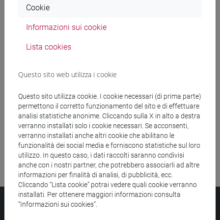
Cookie
Ricerca insegnamenti
Informazioni sui cookie
Ricerca aule
Lista cookies
Ricerca sedi
Questo sito web utilizza i cookie
Ricerca strutture
Questo sito utilizza cookie. I cookie necessari (di prima parte)
permettono il corretto funzionamento del sito e di effettuare
Ricerca pubblicazioni
analisi statistiche anonime. Cliccando sulla X in alto a destra
verranno installati solo i cookie necessari. Se acconsenti,
Ricerca risorse bibliografiche
verranno installati anche altri cookie che abilitano le
funzionalità dei social media e forniscono statistiche sul loro
utilizzo. In questo caso, i dati raccolti saranno condivisi
anche con i nostri partner, che potrebbero associarli ad altre
informazioni per finalità di analisi, di pubblicità, ecc.
Cliccando “Lista cookie” potrai vedere quali cookie verranno
installati. Per ottenere maggiori informazioni consulta
Università Ca’ Foscari
“Informazioni sui cookies”.
Dorsoduro 3246, 30123 Venezia