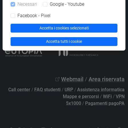
Necessari
Google - Youtube
PEC
protocollo@pec.unive.it
P.IVA 00816350276 - C.F. 80007720271
Facebook - Pixel
Privacy
/
Cookies
/
Credits e note legali
Accetta i cookies selezionati
Accessibilità
/
Elenco siti tematici
Accetta tutti i cookie
Webmail
/
Area riservata
Call center
/
FAQ studenti
/
URP
/
Assistenza informatica
Mappe e percorsi
/
WiFi
/
VPN
5x1000
/
Pagamenti pagoPA