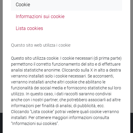
Cookie
Ricerca insegnamenti
Informazioni sui cookie
Ricerca aule
Lista cookies
Ricerca sedi
Questo sito web utilizza i cookie
Ricerca strutture
Questo sito utilizza cookie. I cookie necessari (di prima parte)
permettono il corretto funzionamento del sito e di effettuare
Ricerca pubblicazioni
analisi statistiche anonime. Cliccando sulla X in alto a destra
verranno installati solo i cookie necessari. Se acconsenti,
Ricerca risorse bibliografiche
verranno installati anche altri cookie che abilitano le
funzionalità dei social media e forniscono statistiche sul loro
utilizzo. In questo caso, i dati raccolti saranno condivisi
anche con i nostri partner, che potrebbero associarli ad altre
informazioni per finalità di analisi, di pubblicità, ecc.
Cliccando “Lista cookie” potrai vedere quali cookie verranno
installati. Per ottenere maggiori informazioni consulta
Università Ca’ Foscari
“Informazioni sui cookies”.
Dorsoduro 3246, 30123 Venezia