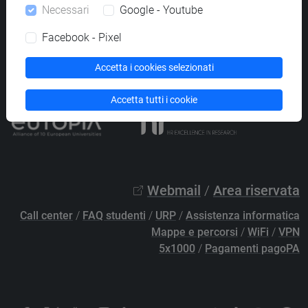
Necessari
Google - Youtube
PEC
protocollo@pec.unive.it
P.IVA 00816350276 - C.F. 80007720271
Facebook - Pixel
Privacy
/
Cookies
/
Credits e note legali
Accetta i cookies selezionati
Accessibilità
/
Elenco siti tematici
Accetta tutti i cookie
Webmail
/
Area riservata
Call center
/
FAQ studenti
/
URP
/
Assistenza informatica
Mappe e percorsi
/
WiFi
/
VPN
5x1000
/
Pagamenti pagoPA