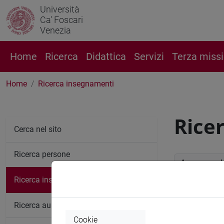
Università
Ca' Foscari
Venezia
Home
Ricerca
Didattica
Servizi
Terza miss
Home
Ricerca insegnamenti
Rice
Cerca nel sito
Ricerca persone
Anno accade
Ricerca insegnamenti
Ricerc
Ricerca aule
Cookie