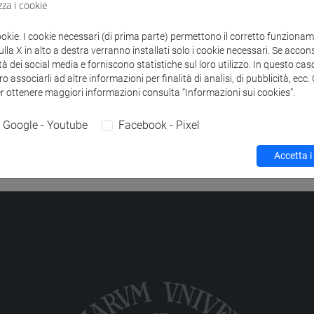
segnamenti che corrispondono ai criteri di ricerca.
zza i cookie
ookie. I cookie necessari (di prima parte) permettono il corretto funzionamen
la X in alto a destra verranno installati solo i cookie necessari. Se accons
tà dei social media e forniscono statistiche sul loro utilizzo. In questo cas
o associarli ad altre informazioni per finalità di analisi, di pubblicità, ecc
er ottenere maggiori informazioni consulta “Informazioni sui cookies”.
Google - Youtube
Facebook - Pixel
Accetta i