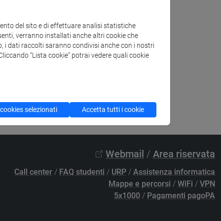
to del sito e di effettuare analisi statistiche
enti, verranno installati anche altri cookie che
o, i dati raccolti saranno condivisi anche con i nostri
. Cliccando “Lista cookie” potrai vedere quali cookie
 cookies selezionati
Accetta tutti i cookie
Webmail
/
Area riservata
Call center
/
FAQ studenti
/
URP
/
Assistenza informatica
Mappe e percorsi
/
WiFi
/
VPN
5x1000
/
Pagamenti pagoPA