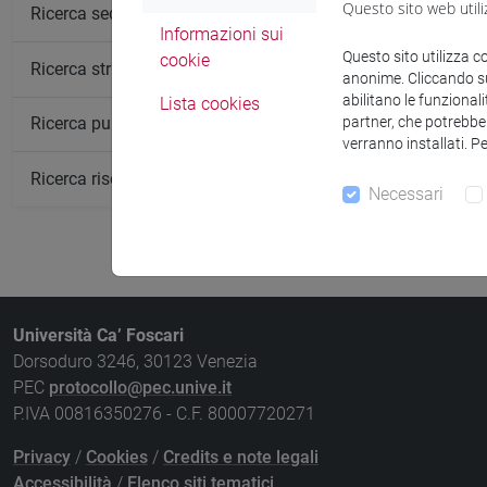
Non ci sono in
Questo sito web utili
Ricerca sedi
Informazioni sui
Questo sito utilizza c
cookie
Ricerca strutture
anonime. Cliccando sul
abilitano le funzionali
Lista cookies
partner, che potrebber
Ricerca pubblicazioni
verranno installati. P
Ricerca risorse bibliografiche
Necessari
Università Ca’ Foscari
Dorsoduro 3246, 30123 Venezia
PEC
protocollo@pec.unive.it
P.IVA 00816350276 - C.F. 80007720271
Privacy
/
Cookies
/
Credits e note legali
Accessibilità
/
Elenco siti tematici