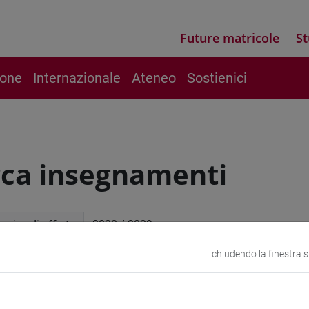
Future matricole
St
ione
Internazionale
Ateneo
Sostienici
rca insegnamenti
mico di offerta
chiudendo la finestra 
a avanzata