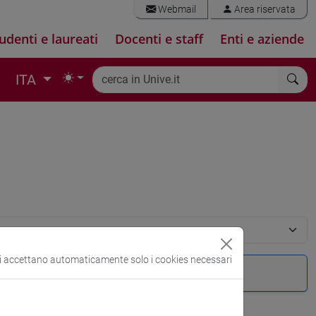
Webmail
Area riservata
udenti e laureati
Docenti e staff
Enti e aziende
ITA
si accettano automaticamente solo i cookies necessari