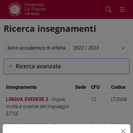
Università
Ca' Foscari
Venezia
Ricerca insegnamenti
Anno accademico di offerta
Ricerca avanzata
Insegnamento
Sede
CFU
Codice
LINGUA SVEDESE 2
-
lingue,
12
LT20AB
civiltà e scienze del linguaggio
[LT10]
LINGUA SVEDESE 2 - E1
-
0 su 12
LT20AB
lingue, civiltà e scienze del