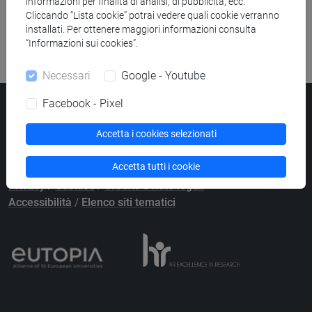
informazioni per finalità di analisi, di pubblicità, ecc.
Ricerca risorse bibliografiche
Cliccando “Lista cookie” potrai vedere quali cookie verranno
installati. Per ottenere maggiori informazioni consulta
“Informazioni sui cookies”.
Necessari
Google - Youtube
Facebook - Pixel
Università Ca’ Foscari
Dorsoduro 3246, 30123 Venezia
Accetta i cookies selezionati
PEC
protocollo@pec.unive.it
P.IVA 00816350276 - C.F. 80007720271
Accetta tutti i cookie
Privacy
/
Cookies
/
Credits e note legali
Accessibilità
/
Elenco siti tematici