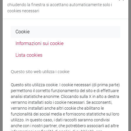
chiudendo la finestra si accettano automaticamente solo i
linguaggio [LT10]
cookies necessari
Cerca nel sito
Cookie
Informazioni sui cookie
Ricerca persone
Lista cookies
Ricerca insegnamenti
Questo sito web utilizza i cookie
Ricerca aule
Questo sito utilizza cookie. I cookie necessari (di prima parte)
Ricerca sedi
permettono il corretto funzionamento del sito e di effettuare
analisi statistiche anonime. Cliccando sulla X in alto a destra
verranno installati solo i cookie necessari. Se acconsenti,
Ricerca strutture
verranno installati anche altri cookie che abilitano le
funzionalità dei social media e forniscono statistiche sul loro
Ricerca pubblicazioni
utilizzo. In questo caso, i dati raccolti saranno condivisi
anche con i nostri partner, che potrebbero associarli ad altre