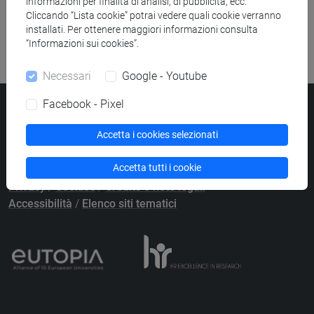
informazioni per finalità di analisi, di pubblicità, ecc.
Ricerca risorse bibliografiche
Cliccando “Lista cookie” potrai vedere quali cookie verranno
installati. Per ottenere maggiori informazioni consulta
“Informazioni sui cookies”.
Necessari
Google - Youtube
Facebook - Pixel
Università Ca’ Foscari
Dorsoduro 3246, 30123 Venezia
Accetta i cookies selezionati
PEC
protocollo@pec.unive.it
P.IVA 00816350276 - C.F. 80007720271
Accetta tutti i cookie
Privacy
/
Cookies
/
Credits e note legali
Accessibilità
/
Elenco siti tematici