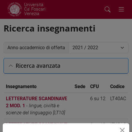
Università
Ca' Foscari
Venezia
Ricerca insegnamenti
Anno accademico di offerta
Ricerca avanzata
Insegnamento
Sede
CFU
Codice
LETTERATURE SCANDINAVE
6 su 12
LT40AC
2 MOD. 1
-
lingue, civiltà e
scienze del linguaggio [LT10]
LETTERATURE SCANDINAVE
6 su 12
LT40AC
2 MOD. 2
-
lingue, civiltà e