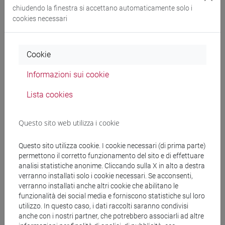
chiudendo la finestra si accettano automaticamente solo i
scienze del linguaggio [LT10]
cookies necessari
Cerca nel sito
Cookie
Informazioni sui cookie
Ricerca persone
Lista cookies
Ricerca insegnamenti
Questo sito web utilizza i cookie
Ricerca aule
Questo sito utilizza cookie. I cookie necessari (di prima parte)
Ricerca sedi
permettono il corretto funzionamento del sito e di effettuare
analisi statistiche anonime. Cliccando sulla X in alto a destra
verranno installati solo i cookie necessari. Se acconsenti,
Ricerca strutture
verranno installati anche altri cookie che abilitano le
funzionalità dei social media e forniscono statistiche sul loro
Ricerca pubblicazioni
utilizzo. In questo caso, i dati raccolti saranno condivisi
anche con i nostri partner, che potrebbero associarli ad altre