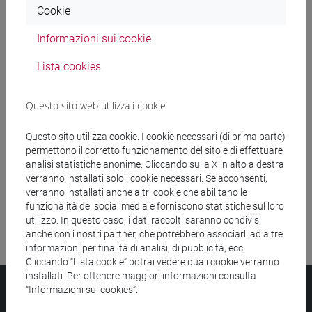
Cookie
Ricerca insegnamenti
Informazioni sui cookie
Ricerca aule
Lista cookies
Ricerca sedi
Questo sito web utilizza i cookie
Ricerca strutture
Questo sito utilizza cookie. I cookie necessari (di prima parte)
permettono il corretto funzionamento del sito e di effettuare
Ricerca pubblicazioni
analisi statistiche anonime. Cliccando sulla X in alto a destra
verranno installati solo i cookie necessari. Se acconsenti,
Ricerca risorse bibliografiche
verranno installati anche altri cookie che abilitano le
funzionalità dei social media e forniscono statistiche sul loro
utilizzo. In questo caso, i dati raccolti saranno condivisi
anche con i nostri partner, che potrebbero associarli ad altre
informazioni per finalità di analisi, di pubblicità, ecc.
Cliccando “Lista cookie” potrai vedere quali cookie verranno
installati. Per ottenere maggiori informazioni consulta
Università Ca’ Foscari
“Informazioni sui cookies”.
Dorsoduro 3246, 30123 Venezia