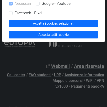
Necessari
Google - Youtube
PEC
protocollo@pec.unive.it
P.IVA 00816350276 - C.F. 80007720271
Facebook - Pixel
Privacy
/
Cookies
/
Credits e note legali
Accetta i cookies selezionati
Accessibilità
/
Elenco siti tematici
Accetta tutti i cookie
Webmail
/
Area riservata
Call center
/
FAQ studenti
/
URP
/
Assistenza informatica
Mappe e percorsi
/
WiFi
/
VPN
5x1000
/
Pagamenti pagoPA