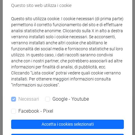
Questo sito web utilizza i cookie
lo sviluppo e la gestione di questo particolare tipo di
esperienze di apprendimento.
Questo sito utilizza cookie. I cookie necessari (di prima parte)
permettono il corretto funzionamento del sito e di effettuare
I progetti “vivi” sono
commissionati da veri clienti esterni
:
analisi statistiche anonime. Cliccando sulla X in alto a destra
gli studenti sono coinvolti in una situazione reale in cui
verranno installati solo i cookie necessari. Se acconsenti,
sperimentano, e devono cercare di risolvere, i problemi che i
verranno installati anche altri cookie che abilitano le
funzionalità dei social media e forniscono statistiche sul loro
manager dell'industria dei viaggi e turismo affrontano ogni
utilizzo. In questo caso, i dati raccolti saranno condivisi
giorno.
anche con i nostri partner, che potrebbero associarli ad altre
Esempi delle sfide affrontate da alcuni studenti negli scorsi
informazioni per finalità di analisi, di pubblicità, ecc.
anni sono presentati qui.
Cliccando “Lista cookie” potrai vedere quali cookie verranno
installati. Per ottenere maggiori informazioni consulta
“Informazioni sui cookies”.
Necessari
Google - Youtube
Facebook - Pixel
Accetta i cookies selezionati