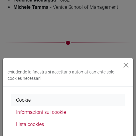
Michele Tamma -
Venice School of Management
Progetti live
chiudendo la finestra si accettano automaticamente solo i
cookies necessari
I live projects sono una delle caratteristiche distintive della
didattica dei corsi di alta formazione proposti da CISET.
Cookie
Si tratta di
progetti d'apprendimento pratici in cui gli
Informazioni sui cookie
studenti agiscono come consulenti
.
Un metodo innovativo
sviluppato in modo così integrato con il il percorso didattico
Lista cookies
solo da poche leading schools nel mondo
. CISET è
riconosciuto come buona pratica
a livello
internazionale
per