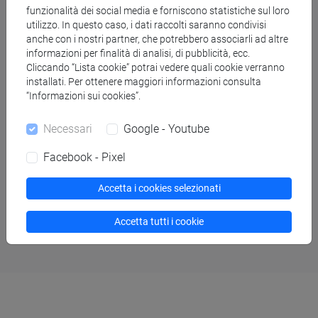
ex allievi? Guarda il video in inglese degli Open day 2025 e
funzionalità dei social media e forniscono statistiche sul loro
utilizzo. In questo caso, i dati raccolti saranno condivisi
seguici per partecipare agli open days 2026
anche con i nostri partner, che potrebbero associarli ad altre
informazioni per finalità di analisi, di pubblicità, ecc.
Cliccando “Lista cookie” potrai vedere quali cookie verranno
Non perdere questo contenuto:
installati. Per ottenere maggiori informazioni consulta
“Informazioni sui cookies”.
accetta i cookie di "Google-Youtube"
Necessari
Google - Youtube
Facebook - Pixel
Accetta i cookies selezionati
Accetta tutti i cookie