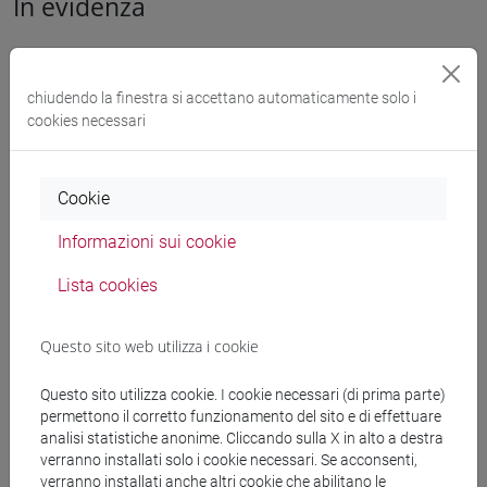
In evidenza
Desideri una
carriera nel settore turistico
? Ascolta le
chiudendo la finestra si accettano automaticamente solo i
testimonianze di alcuni professionisti e scopri le opportunità
cookies necessari
interessanti nei diversi ambiti che lo caratterizzano!
Cookie
Non perdere questo contenuto:
Informazioni sui cookie
accetta i cookie di "Google-Youtube"
Lista cookies
Questo sito web utilizza i cookie
Questo sito utilizza cookie. I cookie necessari (di prima parte)
permettono il corretto funzionamento del sito e di effettuare
analisi statistiche anonime. Cliccando sulla X in alto a destra
verranno installati solo i cookie necessari. Se acconsenti,
Vuoi saperne di più sul Master e sulle esperienze dei nostri
verranno installati anche altri cookie che abilitano le