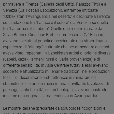
primavera a Firenze (Galleria degli Uffizi, Palazzo Pitti) e a
Venezia (Ca’ Foscari Esposizioni), entrambe intitolate
“Uzbekistan: l’Avanguardia nel deserto” e declinate a Firenze
sulla relazione tra “La luce e il colore” e a Venezia su quella
tra “La forma e il simbolo”. Quelle due mostre (curate da
Silvia Burini e Giuseppe Barbieri, professori a Ca’ Foscari)
avevano rivelato al pubblico occidentale una straordinaria
esperienza di “dialogo” culturale che per almeno tre decenni
aveva visto impegnati in Uzbekistan artisti di origine diversa
(uzbeki, kazaki, armeni, russi di varia provenienza) e di
differente sensibilità: in Asia Centrale tuttavia essi avevano
scoperto e attualizzato millenarie tradizioni, nelle produzioni
tessili, di decorazione architettonica, in miniature ed
ebanisterie; si erano immersi in una sfavillante tavolozza di
paesaggi, antiche città, siti archeologici; avevano costruito
insieme una originalissima tendenza di Avanguardia.
Le mostre italiane (preparate da scrupolose ricognizioni e