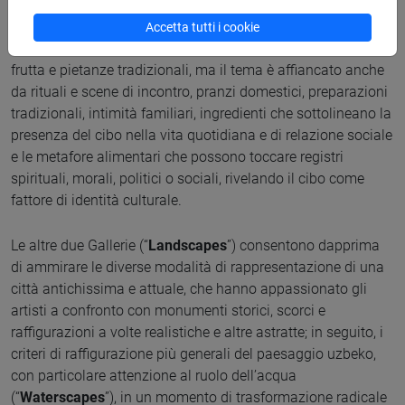
manufatti tessili e ceramici, a evidenziare la pari dignità di
questi oggetti con le opere d’arte figurativa. Vi predomina il
Accetta tutti i cookie
soggetto della “Natura morta”, declinato in raffigurazioni di
frutta e pietanze tradizionali, ma il tema è affiancato anche
da rituali e scene di incontro, pranzi domestici, preparazioni
tradizionali, intimità familiari, ingredienti che sottolineano la
presenza del cibo nella vita quotidiana e di relazione sociale
e le metafore alimentari che possono toccare registri
spirituali, morali, politici o sociali, rivelando il cibo come
fattore di identità culturale.
Le altre due Gallerie (“
Landscapes
”) consentono dapprima
di ammirare le diverse modalità di rappresentazione di una
città antichissima e attuale, che hanno appassionato gli
artisti a confronto con monumenti storici, scorci e
raffigurazioni a volte realistiche e altre astratte; in seguito, i
criteri di raffigurazione più generali del paesaggio uzbeko,
con particolare attenzione al ruolo dell’acqua
(“
Waterscapes
”), in un momento di trasformazione radicale