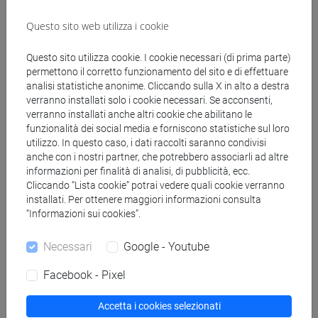
Questo sito web utilizza i cookie
Riallestimento del Museo delle belle
Questo sito utilizza cookie. I cookie necessari (di prima parte)
permettono il corretto funzionamento del sito e di effettuare
arti di Bukhara
analisi statistiche anonime. Cliccando sulla X in alto a destra
verranno installati solo i cookie necessari. Se acconsenti,
verranno installati anche altri cookie che abilitano le
Il progetto di riallestimento generale del Museo delle belle
funzionalità dei social media e forniscono statistiche sul loro
arti di Bukhara promosso dalla
Uzbekistan Art and Culture
utilizzo. In questo caso, i dati raccolti saranno condivisi
Development Foundation
è stato
curato da Silvia Burini e
anche con i nostri partner, che potrebbero associarli ad altre
Giuseppe Barbieri
. Si sviluppa su tre diverse Gallerie.
informazioni per finalità di analisi, di pubblicità, ecc.
Cliccando “Lista cookie” potrai vedere quali cookie verranno
installati. Per ottenere maggiori informazioni consulta
Nella prima trova posto la mostra temporanea
“Informazioni sui cookies”.
"Foodscapes. Maps of Flavor, Echoes of the Soul
",
collegata al tema generale della Biennale di Bukhara 2025,
Necessari
Google - Youtube
“Recipes for Broken Hearts”: la mostra presenta una serie di
dipinti (per la maggior parte provenienti dal Museo di
Facebook - Pixel
Bukhara, ma con alcuni indispensabili prestiti dal Museo di
Samarcanda), costantemente e intimamente integrata da
Accetta i cookies selezionati