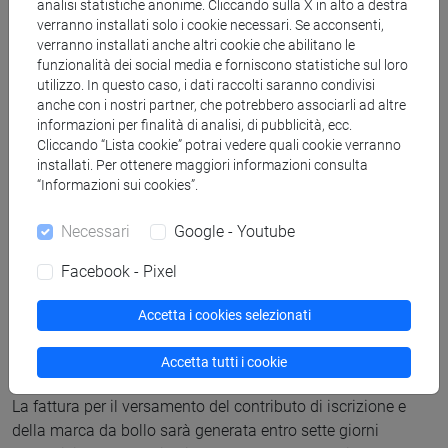
analisi statistiche anonime. Cliccando sulla X in alto a destra
verranno installati solo i cookie necessari. Se acconsenti,
Aggiungi insegnamenti
verranno installati anche altri cookie che abilitano le
funzionalità dei social media e forniscono statistiche sul loro
utilizzo. In questo caso, i dati raccolti saranno condivisi
anche con i nostri partner, che potrebbero associarli ad altre
informazioni per finalità di analisi, di pubblicità, ecc.
Cliccando “Lista cookie” potrai vedere quali cookie verranno
installati. Per ottenere maggiori informazioni consulta
Tasse
“Informazioni sui cookies”.
Necessari
Google - Youtube
Il contributo di iscrizione è di importo pari a:
Facebook - Pixel
240,00 Euro per ciascun insegnamento
che abbia un
peso in crediti
fino a 6 CFU
;
Accetta i cookies selezionati
300,00 Euro per ciascun insegnamento
che abbia un
peso in crediti
pari o superiore a 7 CFU
.
Accetta tutti i cookie
La fattura per il versamento del contributo di iscrizione e
della marca da bollo sarà generata entro sette giorni