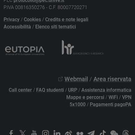
PEC
protocollo@pec.unive.it
P.IVA 00816350276 - C.F. 80007720271
Privacy
/
Cookies
/
Credits e note legali
Accessibilità
/
Elenco siti tematici
Webmail
/
Area riservata
Call center
/
FAQ studenti
/
URP
/
Assistenza informatica
Mappe e percorsi
/
WiFi
/
VPN
5x1000
/
Pagamenti pagoPA