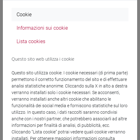
espletamento dei propri compiti istituzionali, nel rispetto di
quanto previsto dall’art. 28 del Regolamento. L'elenco
Cookie
aggiornato dei predetti soggetti è disponibile
qui.
Informazioni sui cookie
7)
Diritti degli interessati e modalità
Lista cookies
di esercizio
Questo sito web utilizza i cookie
In qualità d’interessato, ha diritto di ottenere, nei casi previsti
Questo sito utilizza cookie. I cookie necessari (di prima parte)
dal Regolamento, l'accesso ai dati personali, la rettifica,
permettono il corretto funzionamento del sito e di effettuare
l’integrazione, la cancellazione degli stessi o la limitazione
analisi statistiche anonime. Cliccando sulla X in alto a destra
verranno installati solo i cookie necessari. Se acconsenti,
del trattamento ovvero di opporsi al trattamento medesimo
verranno installati anche altri cookie che abilitano le
(artt. 15 e ss. del Regolamento). La richiesta potrà essere
funzionalità dei social media e forniscono statistiche sul loro
presentata, senza alcuna formalità, contattando
utilizzo. In questo caso, i dati raccolti saranno condivisi
anche con i nostri partner, che potrebbero associarli ad altre
direttamente il Responsabile della Protezione dei Dati
informazioni per finalità di analisi, di pubblicità, ecc.
all’indirizzo
dpo@unive.it
ovvero inviando una
Cliccando “Lista cookie” potrai vedere quali cookie verranno
comunicazione al seguente recapito: Università Ca’ Foscari
installati. Per ottenere maggiori informazioni consulta