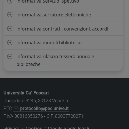
Informativa Servizio Ispettivo
Informativa serrature elettroniche
Informativa contratti, convenzioni, accordi
Informativa moduli bibliotecari
Informativa rilascio tessera annuale
biblioteche
Università Ca’ Foscari
Dorsoduro 3246, 30123 Venezia
PEC
protocollo@pec.unive.it
P.IVA 00816350276 - C.F. 80007720271
Privacy
/
Cookies
/
Credits e note legali