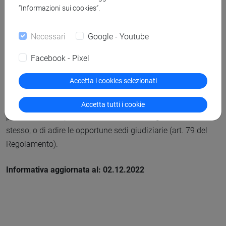
Venezia - Responsabile della Protezione dei Dati, Dorsoduro
“Informazioni sui cookies”.
3246, 30123 Venezia. In alternativa, è possibile contattare il
Titolare del trattamento, inviando una PEC a
Necessari
Google - Youtube
protocollo@pec.unive.it
.
Facebook - Pixel
Gli interessati, che ritengono che il trattamento dei dati
personali a loro riferiti avvenga in violazione di quanto
Accetta i cookies selezionati
previsto dal Regolamento, hanno, inoltre, il diritto di proporre
reclamo all’Autorità Garante per la protezione dei dati
Accetta tutti i cookie
personali, come previsto dall'art. 77 del Regolamento
stesso, o di adire le opportune sedi giudiziarie (art. 79 del
Regolamento).
Informativa aggiornata al: 02.12.2022