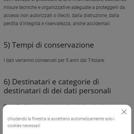
misure tecniche e organizzative adeguate a proteggerli da
accessi non autorizzati o illeciti, dalla distruzione, dalla
perdita d’integrità e riservatezza, anche accidentali.
5)
Tempi di conservazione
I dati verranno conservati per 5 anni dal Titolare.
6)
Destinatari e categorie di
destinatari di dei dati personali
Per le finalità sopra riportate, oltre ai dipendenti e
collaboratori dell’Università specificamente autorizzati,
chiudendo la finestra si accettano automaticamente solo i
potranno trattare i dati personali anche i soggetti che
cookies necessari
offrono agli stessi servizi accessori e funzionali all’