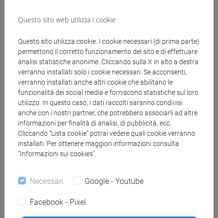
Questo sito web utilizza i cookie
Abstract "EPIDOC"
Questo sito utilizza cookie. I cookie necessari (di prima parte)
permettono il corretto funzionamento del sito e di effettuare
analisi statistiche anonime. Cliccando sulla X in alto a destra
F2F
verranno installati solo i cookie necessari. Se acconsenti,
Families-to-Families per la condivisione
verranno installati anche altri cookie che abilitano le
funzionalità dei social media e forniscono statistiche sul loro
della cura dei figli
utilizzo. In questo caso, i dati raccolti saranno condivisi
anche con i nostri partner, che potrebbero associarli ad altre
Acronimo:
F2F_FISR2020IP_00905
informazioni per finalità di analisi, di pubblicità, ecc.
Cliccando “Lista cookie” potrai vedere quali cookie verranno
Bando:
Avviso FISR 2020 - COVID - Decreto Direttoriale n.
installati. Per ottenere maggiori informazioni consulta
562 del 5 maggio 2020
“Informazioni sui cookies”.
CUP:
H75F20000920006
Responsabile scientifico UNIVE:
Agostino Cortesi
Necessari
Google - Youtube
Ruolo UNIVE:
beneficiario capofila
Durata:
15/06/2021 - 15/12/2021
Facebook - Pixel
Costo totale progetto:
€ 70.471,38