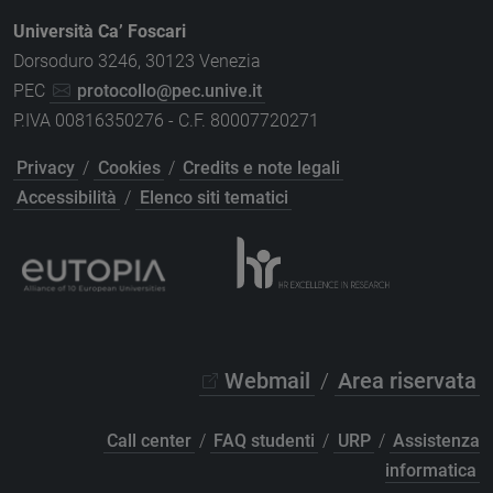
Università Ca’ Foscari
Dorsoduro 3246, 30123 Venezia
PEC
protocollo@pec.unive.it
P.IVA 00816350276 - C.F. 80007720271
Privacy
/
Cookies
/
Credits e note legali
Accessibilità
/
Elenco siti tematici
Webmail
/
Area riservata
Call center
/
FAQ studenti
/
URP
/
Assistenza
informatica