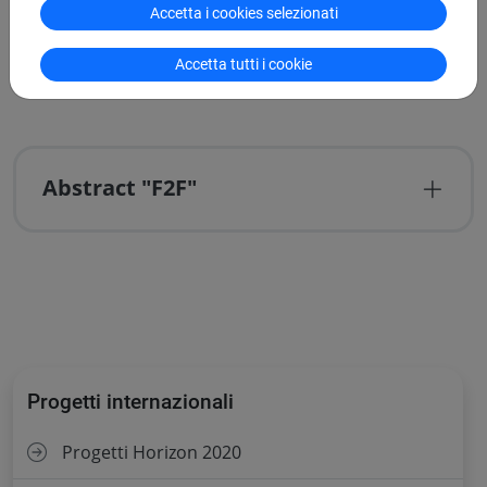
Accetta i cookies selezionati
Contributo UNIVE:
€ 41.417,39
Gruppo di ricerca UNIVE:
Agostino Cortesi, Pietro Ferrara,
Accetta tutti i cookie
Maria Sangiuliano, Nicole Traini
Abstract "F2F"
Progetti internazionali
Progetti Horizon 2020