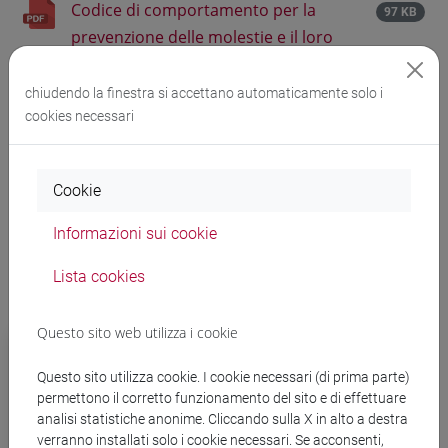
Codice di comportamento per la
97 KB
prevenzione delle molestie e il loro
contrasto
chiudendo la finestra si accettano automaticamente solo i
Codice di comportamento per la
cookies necessari
89 KB
prevenzione delle molestie e il loro
contrasto [ENG]
Cookie
Informazioni sui cookie
Lista cookies
Questo sito web utilizza i cookie
Codice di comportamento per la prevenzione
delle molestie e il loro contrasto
Questo sito utilizza cookie. I cookie necessari (di prima parte)
permettono il corretto funzionamento del sito e di effettuare
Codice disciplinare
analisi statistiche anonime. Cliccando sulla X in alto a destra
verranno installati solo i cookie necessari. Se acconsenti,