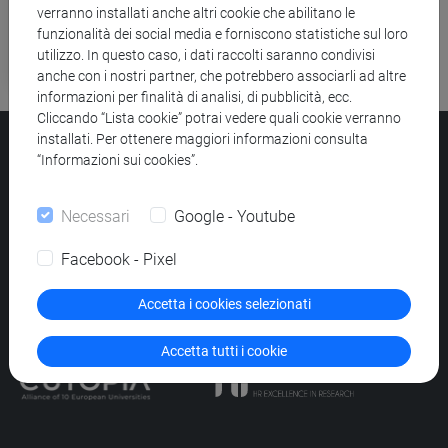
Codice etico e di comportamento
verranno installati anche altri cookie che abilitano le
funzionalità dei social media e forniscono statistiche sul loro
utilizzo. In questo caso, i dati raccolti saranno condivisi
Codice di condotta dei dipendenti pubblici
anche con i nostri partner, che potrebbero associarli ad altre
informazioni per finalità di analisi, di pubblicità, ecc.
Cliccando “Lista cookie” potrai vedere quali cookie verranno
installati. Per ottenere maggiori informazioni consulta
“Informazioni sui cookies”.
Università Ca’ Foscari
Dorsoduro 3246, 30123 Venezia
Necessari
Google - Youtube
PEC
protocollo@pec.unive.it
P.IVA 00816350276 - C.F. 80007720271
Facebook - Pixel
Privacy
/
Cookies
/
Credits e note legali
Accetta i cookies selezionati
Accessibilità
/
Elenco siti tematici
Accetta tutti i cookie