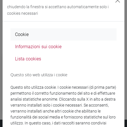
Codice etico e di comportamento
408 KB
chiudendo la finestra si accettano automaticamente solo i
[ENG]
cookies necessari
Cookie
Informazioni sui cookie
Codice di comportamento per la prevenzione
Lista cookies
delle molestie e il loro contrasto
Questo sito web utilizza i cookie
Codice disciplinare
Questo sito utilizza cookie. I cookie necessari (di prima parte)
Codice etico e di comportamento
permettono il corretto funzionamento del sito e di effettuare
analisi statistiche anonime. Cliccando sulla X in alto a destra
verranno installati solo i cookie necessari. Se acconsenti,
Codice di condotta dei dipendenti pubblici
verranno installati anche altri cookie che abilitano le
funzionalità dei social media e forniscono statistiche sul loro
utilizzo. In questo caso, i dati raccolti saranno condivisi