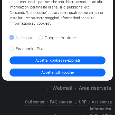
anche con i nostri partner, che potrebbero associarli ad altre
Università Ca’ Foscari
informazioni per finalità di analisi, di pubblicità, ecc.
Cliccando “Lista cookie” potrai vedere quali cookie verranno
Dorsoduro 3246, 30123 Venezia
installati. Per ottenere maggiori informazioni consulta
PEC
protocollo@pec.unive.it
“Informazioni sui cookies”.
P.IVA 00816350276 - C.F. 80007720271
Necessari
Google - Youtube
Privacy
/
Cookies
/
Credits e note legali
Accessibilità
/
Elenco siti tematici
Facebook - Pixel
Accetta i cookies selezionati
Accetta tutti i cookie
Webmail
/
Area riservata
Call center
/
FAQ studenti
/
URP
/
Assistenza
informatica