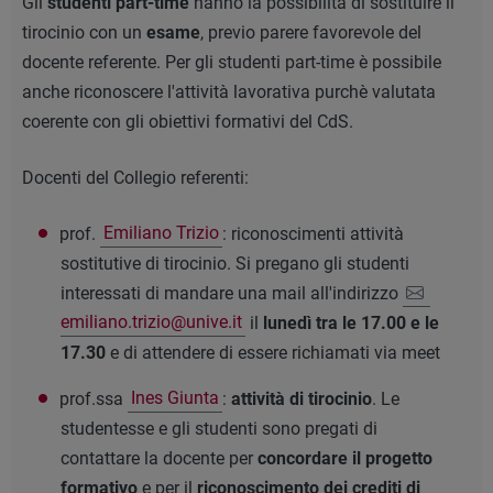
Gli
studenti part-time
hanno la possibilità di sostituire il
tirocinio con un
esame
, previo parere favorevole del
docente referente. Per gli studenti part-time è possibile
anche riconoscere l'attività lavorativa purchè valutata
coerente con gli obiettivi formativi del CdS.
Docenti del Collegio referenti:
prof.
Emiliano Trizio
: r
iconoscimenti attività
sostitutive di tirocinio. Si pregano gli studenti
interessati di mandare una mail all'indirizzo
emiliano.trizio@unive.it
il
lunedì tra le 17.00 e le
17.30
e di attendere di essere richiamati via meet
prof.ssa
Ines Giunta
:
attività di tirocinio
. Le
studentesse e gli studenti sono pregati di
contattare la docente per
concordare il progetto
formativo
e per il
riconoscimento dei crediti di