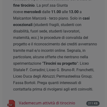
fine tirocinio
. La prof.ssa Giunta
riceve
mercoledì
dalle
11.00
alle
13.00
a
Malcanton Marcorà - terzo piano. Solo in
casi
eccezionali
(studenti fragili, studenti con
disabilità, fuori sede, studenti lavoratori,
maternità, ecc.) le procedure di convalida del
progetto e il riconoscimento dei crediti avverranno
tramite mail e/o incontri online. Segnala, in
particolare, alcune offerte che rientrano nella
sperimentazione "
Tirocini su progetto
": Liceo
Statale F. Corradini; Liceo G. Bruno-R. Franchetti,
Liceo Duca degli Abruzzi; Permasteelisa Group;
Fassa Bortoli. Prega quanti interessati di
contattarla prima di rivolgersi agli enti coinvolti.
Vademecum attività di tirocinio
211 KB