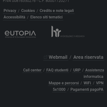
P.IVA 00816350276 - C.F. 80007720271
Privacy
/
Cookies
/
Credits e note legali
Accessibilità
/
Elenco siti tematici
Webmail
/
Area riservata
Call center
/
FAQ studenti
/
URP
/
Assistenza
informatica
Mappe e percorsi
/
WiFi
/
VPN
5x1000
/
Pagamenti pagoPA