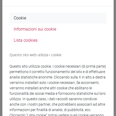
Secondo quanto previsto dall’articolo 10 del D.M. 270/2004
e dalla delibera del Senato Accademico n. 85 del 27 aprile
Cookie
2004, il Collegio didattico potrà riconoscere, a domanda,
Informazioni sui cookie
crediti formativi alle
collaborazioni 150 ore
come attività
sostitutive in tutto o in parte dell’attività di stage
.
Lista cookies
Il riconoscimento è subordinato alla valutazione
Questo sito web utilizza i cookie
di
attinenza e coerenza
delle attività di collaborazione con
il percorso formativo specifico dello studente. Lo studente,
Questo sito utilizza cookie. I cookie necessari (di prima parte)
permettono il corretto funzionamento del sito e di effettuare
perciò,
prima di iniziare l’attività dovrà acquisire il parere
analisi statistiche anonime. Cliccando sulla X in alto a destra
favorevole dai docenti referenti
per il proprio curriculum.
verranno installati solo i cookie necessari. Se acconsenti,
verranno installati anche altri cookie che abilitano le
Consulta le
FAQ
sulle collaborazioni studentesche per
funzionalità dei social media e forniscono statistiche sul loro
utilizzo. In questo caso, i dati raccolti saranno condivisi
avere maggiori informazioni.
anche con i nostri partner, che potrebbero associarli ad altre
informazioni per finalità di analisi, di pubblicità, ecc.
Cliccando “Lista cookie” potrai vedere quali cookie verranno