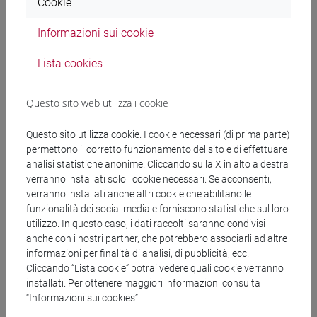
Cookie
dell'offerta di lavoro militare agli incentivi monetari e
Informazioni sui cookie
non monetari per informare in modo efficace il dibattito
pubblico e le soluzioni politiche.
Lista cookies
The Malleability of Social Preferences
(PI Francesca
Zantomio)
Questo sito web utilizza i cookie
Le preferenze sociali portano a numerosi risultati
favorevoli sia a livello individuale che collettivo, come
Questo sito utilizza cookie. I cookie necessari (di prima parte)
una migliore gestione delle risorse comuni e personali,
permettono il corretto funzionamento del sito e di effettuare
analisi statistiche anonime. Cliccando sulla X in alto a destra
oltre a una riduzione dei conflitti. Il progetto ha
verranno installati solo i cookie necessari. Se acconsenti,
l’obiettivo di studiare le preferenze sociali (come la
verranno installati anche altri cookie che abilitano le
tendenza a cooperare, l'altruismo, la fiducia,
funzionalità dei social media e forniscono statistiche sul loro
utilizzo. In questo caso, i dati raccolti saranno condivisi
l'avversione all'iniquità) e il loro sviluppo nell'infanzia,
anche con i nostri partner, che potrebbero associarli ad altre
tramite la realizzazione di attività sperimentali di gioco
informazioni per finalità di analisi, di pubblicità, ecc.
nelle Scuole primarie.
Cliccando “Lista cookie” potrai vedere quali cookie verranno
installati. Per ottenere maggiori informazioni consulta
“Informazioni sui cookies”.
Lo sviluppo delle preferenze sociali -
1 MB