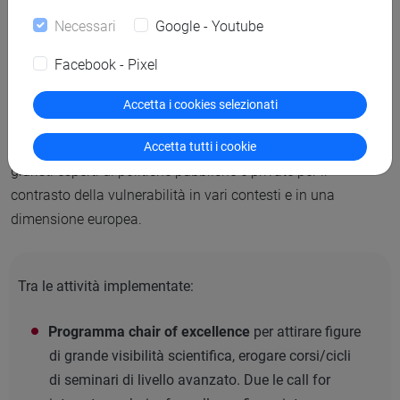
Progetto VIVA
Necessari
Google - Youtube
Facebook - Pixel
Didattica
Accetta i cookies selezionati
VIVA è luogo di attività didattica innovativa/sperimentale
per la formazione di economisti applicati e quantitativi e di
Accetta tutti i cookie
giuristi esperti di politiche pubbliche e private per il
contrasto della vulnerabilità in vari contesti e in una
dimensione europea.
Tra le attività implementate:
Programma chair of excellence
per attirare figure
di grande visibilità scientifica, erogare corsi/cicli
di seminari di livello avanzato. Due le call for