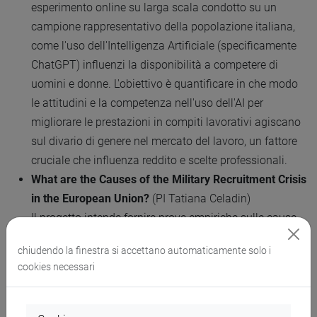
esperimento online su larga scala condotto su un
campione rappresentativo della popolazione italiana,
come l'uso dell'Intelligenza Artificiale (specificamente
ChatGPT) influenzi la disponibilità a competere di
uomini e donne. L'obiettivo è quantificare in che modo
le attitudini e la competenza nell'uso dell'AI per
migliorare le prestazioni in compiti lavorativi agiscano
sul divario di genere nel mercato del lavoro, un fattore
cruciale che influenza reddito e scelte professionali.
What are the Causes of the Military Recruitment Crisis
in the European Union?
(PI Tatiana Celadin)
Il progetto intende fornire prove empiriche sulle cause
della crisi del reclutamento delle forze armate europee.
chiudendo la finestra si accettano automaticamente solo i
Attraverso un esperimento di scelta discreta, verranno
cookies necessari
analizzate le preferenze dei giovani cittadini europei
rispetto a diversi profili lavorativi, inclusa l'opzione
militare. L'obiettivo principale è stimare l'elasticità