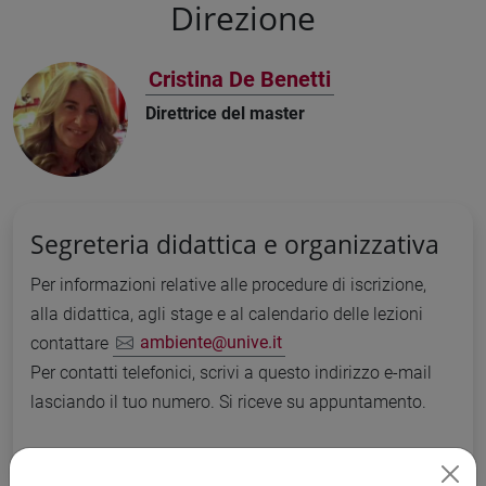
Direzione
Cristina De Benetti
Direttrice del master
Segreteria didattica e organizzativa
Per informazioni relative alle procedure di iscrizione,
alla didattica, agli stage e al calendario delle lezioni
contattare
ambiente@unive.it
Per contatti telefonici, scrivi a questo indirizzo e-mail
lasciando il tuo numero. Si riceve su appuntamento.