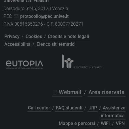
Università Ca’ Foscari
Dorsoduro 3246, 30123 Venezia
PEC
protocollo@pec.unive.it
P.IVA 00816350276 - C.F. 80007720271
Privacy
/
Cookies
/
Credits e note legali
Accessibilità
/
Elenco siti tematici
Webmail
/
Area riservata
Call center
/
FAQ studenti
/
URP
/
Assistenza
informatica
Mappe e percorsi
/
WiFi
/
VPN