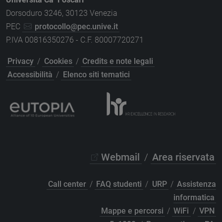
Dorsoduro 3246, 30123 Venezia
PEC
protocollo@pec.unive.it
P.IVA 00816350276 - C.F. 80007720271
Privacy
/
Cookies
/
Credits e note legali
Accessibilità
/
Elenco siti tematici
Webmail
/
Area riservata
Call center
/
FAQ studenti
/
URP
/
Assistenza
informatica
Mappe e percorsi
/
WiFi
/
VPN