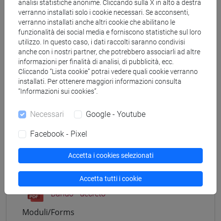
analisi statistiche anonime. Cliccando sulla X in alto a destra
Concluso
verranno installati solo i cookie necessari. Se acconsenti,
verranno installati anche altri cookie che abilitano le
Avviso emanazione bando pubblicato su:
funzionalità dei social media e forniscono statistiche sul loro
Albo Ufficiale e Pagine web di Ateneo il 5/11/2021
utilizzo. In questo caso, i dati raccolti saranno condivisi
anche con i nostri partner, che potrebbero associarli ad altre
informazioni per finalità di analisi, di pubblicità, ecc.
Per informazioni:
Cliccando “Lista cookie” potrai vedere quali cookie verranno
Ufficio Personale Docente e CEL - Settore Concorsi
installati. Per ottenere maggiori informazioni consulta
“Informazioni sui cookies”.
Necessari
Google - Youtube
Documenti allegati
Facebook - Pixel
Accetta i cookies selezionati
Bando - copertina
Accetta tutti i cookie
Bando - decreto
Moduli/Forms