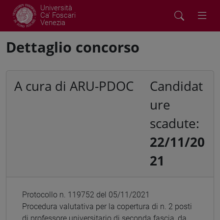
Università
Ca' Foscari
Venezia
Dettaglio concorso
A cura di ARU-PDOC
Candidat
ure
scadute:
22/11/20
21
Protocollo n. 119752 del 05/11/2021
Procedura valutativa per la copertura di n. 2 posti
di professore universitario di seconda fascia, da