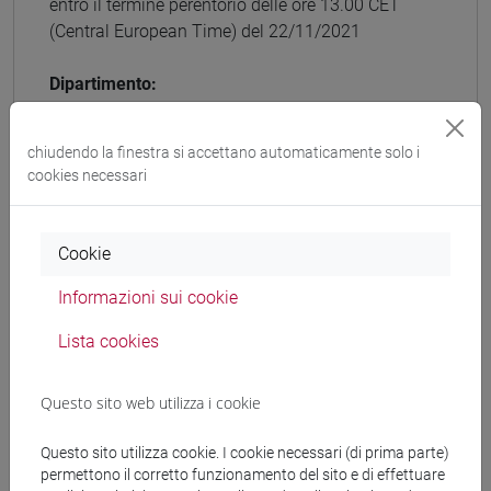
entro il termine perentorio delle ore 13.00 CET
(Central European Time) del 22/11/2021
Dipartimento:
Dipartimento di Scienze Molecolari e Nanosistemi
chiudendo la finestra si accettano automaticamente solo i
Settore Concorsuale:
cookies necessari
03/C2
Settore Scientifico Disciplinare:
Cookie
CHIM/04
Informazioni sui cookie
N. posti:
Lista cookies
2
Regime orario:
Questo sito web utilizza i cookie
Tempo pieno
Questo sito utilizza cookie. I cookie necessari (di prima parte)
permettono il corretto funzionamento del sito e di effettuare
Stato concorso: