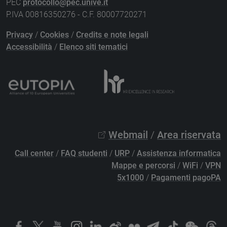
PEC
protocollo@pec.unive.it
P.IVA 00816350276 - C.F. 80007720271
Privacy
/
Cookies
/
Credits e note legali
Accessibilità
/
Elenco siti tematici
Webmail
/
Area riservata
Call center
/
FAQ studenti
/
URP
/
Assistenza informatica
Mappe e percorsi
/
WiFi
/
VPN
5x1000
/
Pagamenti pagoPA