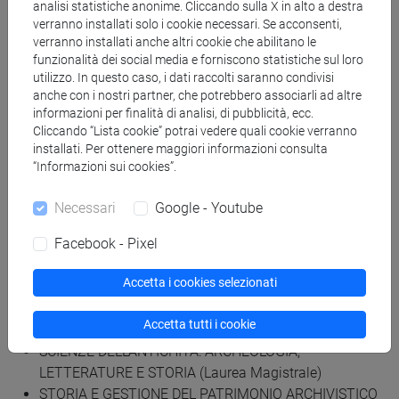
analisi statistiche anonime. Cliccando sulla X in alto a destra
CONSERVATION SCIENCE AND TECHNOLOGY FOR
verranno installati solo i cookie necessari. Se acconsenti,
CULTURAL HERITAGE (Laurea Magistrale)
verranno installati anche altri cookie che abilitano le
Conservazione e gestione dei beni e delle attività
funzionalità dei social media e forniscono statistiche sul loro
culturali (Laurea)
utilizzo. In questo caso, i dati raccolti saranno condivisi
Economia e Gestione delle Arti e delle attività culturali
anche con i nostri partner, che potrebbero associarli ad altre
informazioni per finalità di analisi, di pubblicità, ecc.
(Laurea Magistrale)
Cliccando “Lista cookie” potrai vedere quali cookie verranno
Filologia e letteratura italiana (Laurea Magistrale)
installati. Per ottenere maggiori informazioni consulta
Filologia, linguistica e letteratura italiana (Laurea
“Informazioni sui cookies”.
Magistrale)
LINGUE DELL'ASIA E DELL'AFRICA MEDITERRANEA PER
Necessari
Google - Youtube
L'IMPRESA E LA COOPERAZIONE INTERNAZIONALE
Facebook - Pixel
(Laurea Magistrale)
Lingue e civiltà dell'Asia e dell'Africa mediterranea
Accetta i cookies selezionati
(Laurea Magistrale)
Lingue e letterature europee, americane e postcoloniali
Accetta tutti i cookie
(Laurea Magistrale)
SCIENZE DELL'ANTICHITÀ: ARCHEOLOGIA,
LETTERATURE E STORIA (Laurea Magistrale)
STORIA E GESTIONE DEL PATRIMONIO ARCHIVISTICO