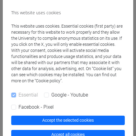
insegnanti
fi 60 cfu
/
fi 30 cfu allegato 2
This website uses cookies
[FI24] LINGUE E CULTURE STRANIERE NEGLI
ISTITUTI DI ISTRUZIONE DI II GRADO
This website uses cookies. Essential cookies (first party) are
(GIAPPONESE) - AJ24 - Formazione iniziale
necessary for this website to work properly and they allow
the University to compile anonymous statistics on its use. If
insegnanti
you click on the X, you will only enable essential cookies.
fi 60 cfu
/
fi 30 cfu allegato 2
With your consent, cookies will activate social media
[FI25] LINGUE E CULTURE STRANIERE NEGLI
functionalities and produce usage statistics, and your data
ISTITUTI DI ISTRUZIONE DI II GRADO
will be shared with our partners that may associate it with
(PORTOGHESE) - AN24 - Formazione iniziale
other data for analysis, advertising, ect. On “Cookie list” you
can see which cookies may be installed. You can find out
insegnanti
more on the “Cookie policy”.
fi 60 cfu
/
fi 30 cfu allegato 2
[FI26] LINGUA E CULTURA STRANIERA
Essential
Google - Youtube
(EBRAICO) - AK24 - Formazione iniziale
insegnanti
Facebook - Pixel
fi 60 cfu
/
fi 30 cfu allegato 2
[FI27] LINGUA E CULTURA STRANIERA
Accept the selected cookies
(ARABO) - AL24 - Formazione iniziale
insegnanti
Accept all cookies