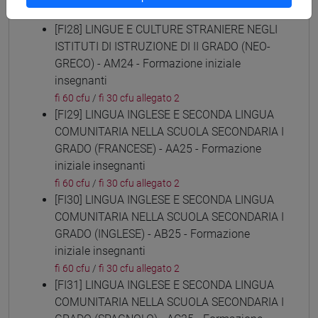
fi 60 cfu
/
fi 30 cfu allegato 2
[FI28] LINGUE E CULTURE STRANIERE NEGLI
ISTITUTI DI ISTRUZIONE DI II GRADO (NEO-
GRECO) - AM24 - Formazione iniziale
insegnanti
fi 60 cfu
/
fi 30 cfu allegato 2
[FI29] LINGUA INGLESE E SECONDA LINGUA
COMUNITARIA NELLA SCUOLA SECONDARIA I
GRADO (FRANCESE) - AA25 - Formazione
iniziale insegnanti
fi 60 cfu
/
fi 30 cfu allegato 2
[FI30] LINGUA INGLESE E SECONDA LINGUA
COMUNITARIA NELLA SCUOLA SECONDARIA I
GRADO (INGLESE) - AB25 - Formazione
iniziale insegnanti
fi 60 cfu
/
fi 30 cfu allegato 2
[FI31] LINGUA INGLESE E SECONDA LINGUA
COMUNITARIA NELLA SCUOLA SECONDARIA I