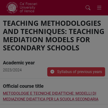
Ca' Foscari
University
of Venice
TEACHING METHODOLOGIES
AND TECHNIQUES: TEACHING
MEDIATION MODELS FOR
SECONDARY SCHOOLS
Academic year
2023/2024
Syllabus of previous years
Official course title
METODOLOGIE E TECNICHE DIDATTICHE: MODELLI DI
MEDIAZIONE DIDATTICA PER LA SCUOLA SECONDARIA