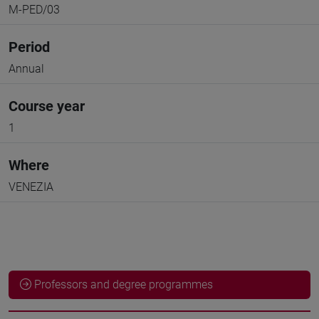
M-PED/03
Period
Annual
Course year
1
Where
VENEZIA
Professors and degree programmes