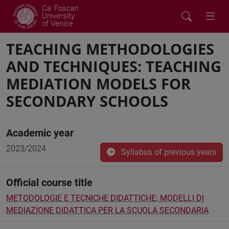
Ca' Foscari
University
of Venice
TEACHING METHODOLOGIES
AND TECHNIQUES: TEACHING
MEDIATION MODELS FOR
SECONDARY SCHOOLS
Academic year
2023/2024
Syllabus of previous years
Official course title
METODOLOGIE E TECNICHE DIDATTICHE: MODELLI DI
MEDIAZIONE DIDATTICA PER LA SCUOLA SECONDARIA