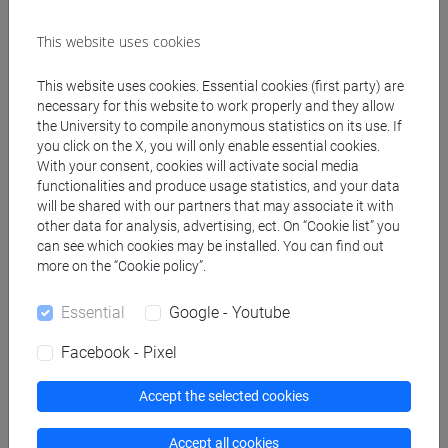
insegnanti
fi 60 cfu
/
fi 30 cfu allegato 2
This website uses cookies
[FI24] LINGUE E CULTURE STRANIERE NEGLI
ISTITUTI DI ISTRUZIONE DI II GRADO
This website uses cookies. Essential cookies (first party) are
(GIAPPONESE) - AJ24 - Formazione iniziale
necessary for this website to work properly and they allow
the University to compile anonymous statistics on its use. If
insegnanti
you click on the X, you will only enable essential cookies.
fi 60 cfu
/
fi 30 cfu allegato 2
With your consent, cookies will activate social media
[FI25] LINGUE E CULTURE STRANIERE NEGLI
functionalities and produce usage statistics, and your data
ISTITUTI DI ISTRUZIONE DI II GRADO
will be shared with our partners that may associate it with
(PORTOGHESE) - AN24 - Formazione iniziale
other data for analysis, advertising, ect. On “Cookie list” you
can see which cookies may be installed. You can find out
insegnanti
more on the “Cookie policy”.
fi 60 cfu
/
fi 30 cfu allegato 2
[FI26] LINGUA E CULTURA STRANIERA
Essential
Google - Youtube
(EBRAICO) - AK24 - Formazione iniziale
insegnanti
Facebook - Pixel
fi 60 cfu
/
fi 30 cfu allegato 2
[FI27] LINGUA E CULTURA STRANIERA
Accept the selected cookies
(ARABO) - AL24 - Formazione iniziale
insegnanti
Accept all cookies