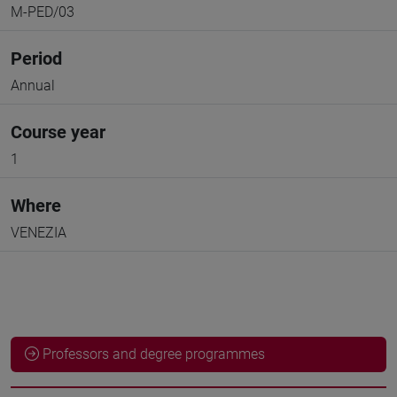
M-PED/03
Period
Annual
Course year
1
Where
VENEZIA
Professors and degree programmes