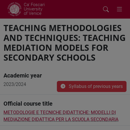
Ca' Foscari
University
of Venice
TEACHING METHODOLOGIES
AND TECHNIQUES: TEACHING
MEDIATION MODELS FOR
SECONDARY SCHOOLS
Academic year
2023/2024
Syllabus of previous years
Official course title
METODOLOGIE E TECNICHE DIDATTICHE: MODELLI DI
MEDIAZIONE DIDATTICA PER LA SCUOLA SECONDARIA