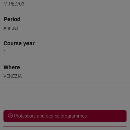
M-PED/03
Period
Annual
Course year
1
Where
VENEZIA
Professors and degree programmes