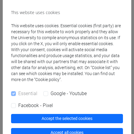
insegnanti
fi 60 cfu
/
fi 30 cfu allegato 2
This website uses cookies
[FI24] LINGUE E CULTURE STRANIERE NEGLI
ISTITUTI DI ISTRUZIONE DI II GRADO
This website uses cookies. Essential cookies (first party) are
(GIAPPONESE) - AJ24 - Formazione iniziale
necessary for this website to work properly and they allow
the University to compile anonymous statistics on its use. If
insegnanti
you click on the X, you will only enable essential cookies.
fi 60 cfu
/
fi 30 cfu allegato 2
With your consent, cookies will activate social media
[FI25] LINGUE E CULTURE STRANIERE NEGLI
functionalities and produce usage statistics, and your data
ISTITUTI DI ISTRUZIONE DI II GRADO
will be shared with our partners that may associate it with
(PORTOGHESE) - AN24 - Formazione iniziale
other data for analysis, advertising, ect. On “Cookie list” you
can see which cookies may be installed. You can find out
insegnanti
more on the “Cookie policy”.
fi 60 cfu
/
fi 30 cfu allegato 2
[FI26] LINGUA E CULTURA STRANIERA
Essential
Google - Youtube
(EBRAICO) - AK24 - Formazione iniziale
insegnanti
Facebook - Pixel
fi 60 cfu
/
fi 30 cfu allegato 2
[FI27] LINGUA E CULTURA STRANIERA
Accept the selected cookies
(ARABO) - AL24 - Formazione iniziale
insegnanti
Accept all cookies