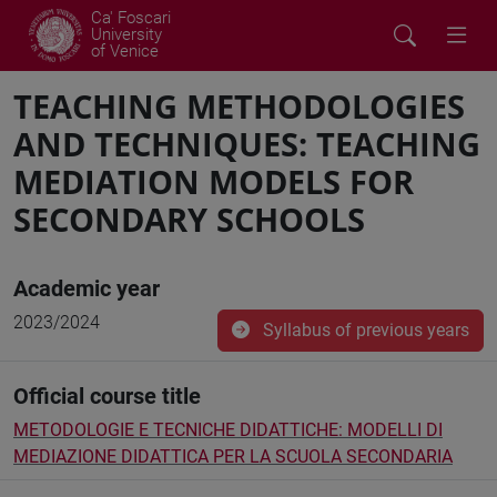
Ca' Foscari
University
of Venice
TEACHING METHODOLOGIES
AND TECHNIQUES: TEACHING
MEDIATION MODELS FOR
SECONDARY SCHOOLS
Academic year
2023/2024
Syllabus of previous years
Official course title
METODOLOGIE E TECNICHE DIDATTICHE: MODELLI DI
MEDIAZIONE DIDATTICA PER LA SCUOLA SECONDARIA