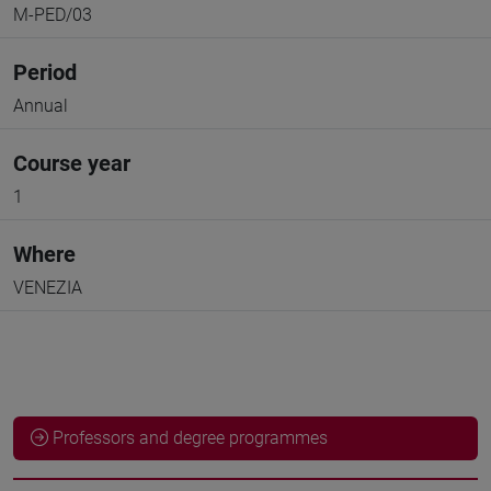
M-PED/03
Period
Annual
Course year
1
Where
VENEZIA
Professors and degree programmes