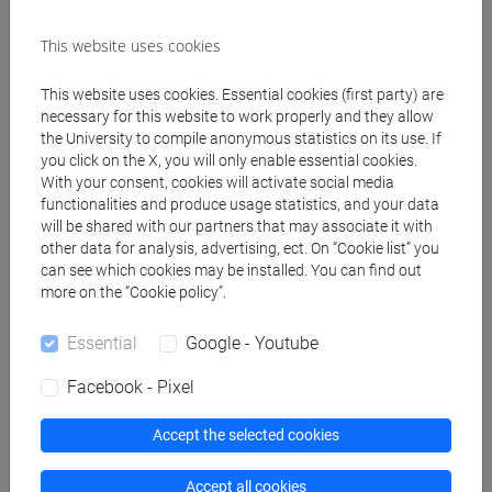
insegnanti
fi 60 cfu
/
fi 30 cfu allegato 2
This website uses cookies
[FI24] LINGUE E CULTURE STRANIERE NEGLI
ISTITUTI DI ISTRUZIONE DI II GRADO
This website uses cookies. Essential cookies (first party) are
(GIAPPONESE) - AJ24 - Formazione iniziale
necessary for this website to work properly and they allow
the University to compile anonymous statistics on its use. If
insegnanti
you click on the X, you will only enable essential cookies.
fi 60 cfu
/
fi 30 cfu allegato 2
With your consent, cookies will activate social media
[FI25] LINGUE E CULTURE STRANIERE NEGLI
functionalities and produce usage statistics, and your data
ISTITUTI DI ISTRUZIONE DI II GRADO
will be shared with our partners that may associate it with
(PORTOGHESE) - AN24 - Formazione iniziale
other data for analysis, advertising, ect. On “Cookie list” you
can see which cookies may be installed. You can find out
insegnanti
more on the “Cookie policy”.
fi 60 cfu
/
fi 30 cfu allegato 2
[FI26] LINGUA E CULTURA STRANIERA
Essential
Google - Youtube
(EBRAICO) - AK24 - Formazione iniziale
insegnanti
Facebook - Pixel
fi 60 cfu
/
fi 30 cfu allegato 2
[FI27] LINGUA E CULTURA STRANIERA
Accept the selected cookies
(ARABO) - AL24 - Formazione iniziale
insegnanti
Accept all cookies