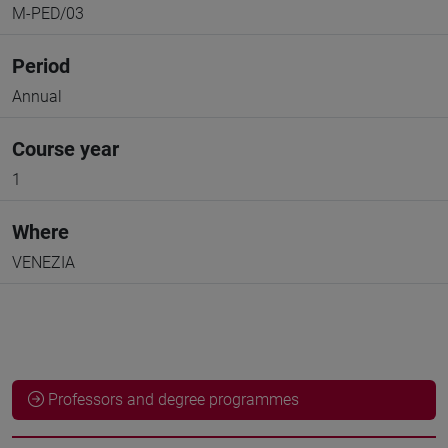
M-PED/03
Period
Annual
Course year
1
Where
VENEZIA
Professors and degree programmes