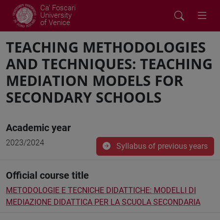
Ca' Foscari
University
of Venice
TEACHING METHODOLOGIES
AND TECHNIQUES: TEACHING
MEDIATION MODELS FOR
SECONDARY SCHOOLS
Academic year
2023/2024
Syllabus of previous years
Official course title
METODOLOGIE E TECNICHE DIDATTICHE: MODELLI DI
MEDIAZIONE DIDATTICA PER LA SCUOLA SECONDARIA