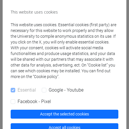
insegnanti
fi 60 cfu
/
fi 30 cfu allegato 2
This website uses cookies
[FI24] LINGUE E CULTURE STRANIERE NEGLI
ISTITUTI DI ISTRUZIONE DI II GRADO
This website uses cookies. Essential cookies (first party) are
(GIAPPONESE) - AJ24 - Formazione iniziale
necessary for this website to work properly and they allow
the University to compile anonymous statistics on its use. If
insegnanti
you click on the X, you will only enable essential cookies.
fi 60 cfu
/
fi 30 cfu allegato 2
With your consent, cookies will activate social media
[FI25] LINGUE E CULTURE STRANIERE NEGLI
functionalities and produce usage statistics, and your data
ISTITUTI DI ISTRUZIONE DI II GRADO
will be shared with our partners that may associate it with
(PORTOGHESE) - AN24 - Formazione iniziale
other data for analysis, advertising, ect. On “Cookie list” you
can see which cookies may be installed. You can find out
insegnanti
more on the “Cookie policy”.
fi 60 cfu
/
fi 30 cfu allegato 2
[FI26] LINGUA E CULTURA STRANIERA
Essential
Google - Youtube
(EBRAICO) - AK24 - Formazione iniziale
insegnanti
Facebook - Pixel
fi 60 cfu
/
fi 30 cfu allegato 2
[FI27] LINGUA E CULTURA STRANIERA
Accept the selected cookies
(ARABO) - AL24 - Formazione iniziale
insegnanti
Accept all cookies