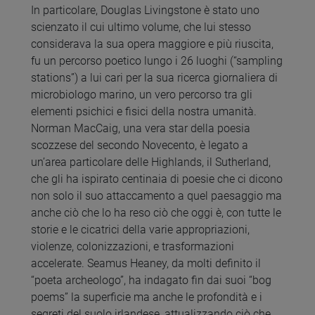
In particolare, Douglas Livingstone è stato uno
scienzato il cui ultimo volume, che lui stesso
considerava la sua opera maggiore e più riuscita,
fu un percorso poetico lungo i 26 luoghi (“sampling
stations”) a lui cari per la sua ricerca giornaliera di
microbiologo marino, un vero percorso tra gli
elementi psichici e fisici della nostra umanità.
Norman MacCaig, una vera star della poesia
scozzese del secondo Novecento, è legato a
un’area particolare delle Highlands, il Sutherland,
che gli ha ispirato centinaia di poesie che ci dicono
non solo il suo attaccamento a quel paesaggio ma
anche ciò che lo ha reso ciò che oggi è, con tutte le
storie e le cicatrici della varie appropriazioni,
violenze, colonizzazioni, e trasformazioni
accelerate. Seamus Heaney, da molti definito il
“poeta archeologo”, ha indagato fin dai suoi “bog
poems” la superficie ma anche le profondità e i
segreti del suolo irlandese, attualizzando ciò che