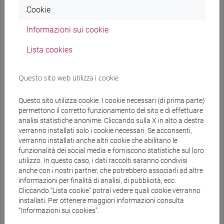
London, Routledge, 2015 (selected pages/ pagine
Cookie
scelte).
Informazioni sui cookie
—GREG GARRARD, Ecocriticism, London,
Routledge, 2004.
Lista cookies
—ASHCROFT-GRIFFITHS-TIFFIN, The Empire Writes
Back (Routledge, 1989): introduction chapt.
Questo sito web utilizza i cookie
—CHILDS-WILLIAMS, An Introduction to Post-
colonial Theory, London, Routledge, 1997 (selected
Questo sito utilizza cookie. I cookie necessari (di prima parte)
pages on Fanon, Césaire, Bhabha).
permettono il corretto funzionamento del sito e di effettuare
—ASHCROFT-GRIFFITHS-TIFFIN, Postcolonial
analisi statistiche anonime. Cliccando sulla X in alto a destra
Studies: The Key Concepts, London, Routledge,
verranno installati solo i cookie necessari. Se acconsenti,
2000 (selected pages and chapters/ pagine scelte
verranno installati anche altri cookie che abilitano le
funzionalità dei social media e forniscono statistiche sul loro
e capitoli selezionati).
utilizzo. In questo caso, i dati raccolti saranno condivisi
anche con i nostri partner, che potrebbero associarli ad altre
EARLY ENVIRONMENTAL POETS
informazioni per finalità di analisi, di pubblicità, ecc.
—WILLIAM WORDSWORTH, Una scelta di testi
Cliccando “Lista cookie” potrai vedere quali cookie verranno
(dalle Lyrical Ballads).
installati. Per ottenere maggiori informazioni consulta
“Informazioni sui cookies”.
—H.D. THOREAU, Una scelta di testi (da Heaven