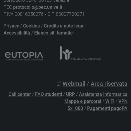
Dorsoduro 3246, 30123 Venezia
PEC
protocollo@pec.unive.it
P.IVA 00816350276 - C.F. 80007720271
Privacy
/
Cookies
/
Credits e note legali
Accessibilità
/
Elenco siti tematici
Webmail
/
Area riservata
Call center
/
FAQ studenti
/
URP
/
Assistenza informatica
Mappe e percorsi
/
WiFi
/
VPN
5x1000
/
Pagamenti pagoPA