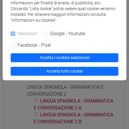
informazioni per finalità di analisi, di pubblicità, ecc.
Cliccando “Lista cookie” potrai vedere quali cookie verranno
Struttura generale dell'insegnamento
installati. Per ottenere maggiori informazioni consulta
“Informazioni sui cookies”.
LINGUA SPAGNOLA (ESAME)
LINGUA SPAGNOLA - CONVERSAZIONE
Necessari
Google - Youtube
LINGUA SPAGNOLA - ESAME
LINGUA SPAGNOLA - GRAMMATICA E
Facebook - Pixel
CONVERSAZIONE 1
LINGUA SPAGNOLA - GRAMMATICA
Accetta i cookies selezionati
E CONVERSAZIONE 1 A
LINGUA SPAGNOLA - GRAMMATICA
Accetta tutti i cookie
E CONVERSAZIONE 1 B
LINGUA SPAGNOLA - GRAMMATICA E
CONVERSAZIONE 2
LINGUA SPAGNOLA - GRAMMATICA
E CONVERSAZIONE 2 A
LINGUA SPAGNOLA - GRAMMATICA
E CONVERSAZIONE 2 B