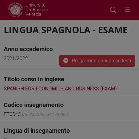
Università
Ca' Foscari
Venezia
LINGUA SPAGNOLA - ESAME
Anno accademico
2021/2022
Programmi anni precedenti
Titolo corso in inglese
SPANISH FOR ECONOMICS AND BUSINESS (EXAM)
Codice insegnamento
ET0043
(AF:331335 AR:178380)
Lingua di insegnamento