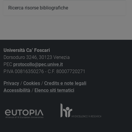
Ricerca risorse bibliografiche
Università Ca’ Foscari
Dorsoduro 3246, 30123 Venezia
PEC
protocollo@pec.unive.it
P.IVA 00816350276 - C.F. 80007720271
Privacy
/
Cookies
/
Credits e note legali
Accessibilità
/
Elenco siti tematici