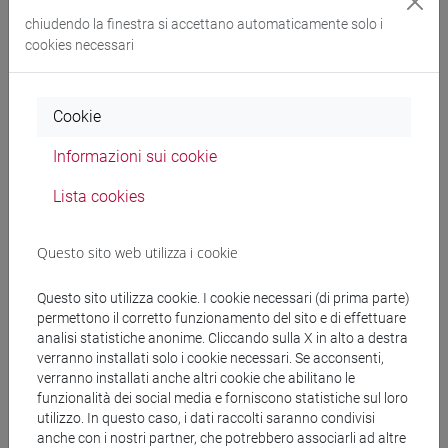
Docenti
chiudendo la finestra si accettano automaticamente solo i
cookies necessari
NAHARRO Josefa
- 30h Lezione
Cookie
Materiali didattici
Informazioni sui cookie
Lista cookies
Materiali su Moodle
Questo sito web utilizza i cookie
Corsi di studio e percorsi
Questo sito utilizza cookie. I cookie necessari (di prima parte)
permettono il corretto funzionamento del sito e di effettuare
[ET30] COMMERCIO ESTERO E TURISMO -
analisi statistiche anonime. Cliccando sulla X in alto a destra
Laurea
verranno installati solo i cookie necessari. Se acconsenti,
verranno installati anche altri cookie che abilitano le
percorso comune
funzionalità dei social media e forniscono statistiche sul loro
utilizzo. In questo caso, i dati raccolti saranno condivisi
anche con i nostri partner, che potrebbero associarli ad altre