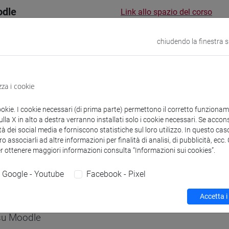
odle
Link allo spazio del corso
chiudendo la finestra 
 corsi di laurea
Programma
zza i cookie
ookie. I cookie necessari (di prima parte) permettono il corretto funzionamen
la X in alto a destra verranno installati solo i cookie necessari. Se accons
tà dei social media e forniscono statistiche sul loro utilizzo. In questo cas
o associarli ad altre informazioni per finalità di analisi, di pubblicità, ecc
er ottenere maggiori informazioni consulta “Informazioni sui cookies”.
iuliana
- 30h Lezione
Google - Youtube
Facebook - Pixel
didattici
Accetta i
 su Moodle