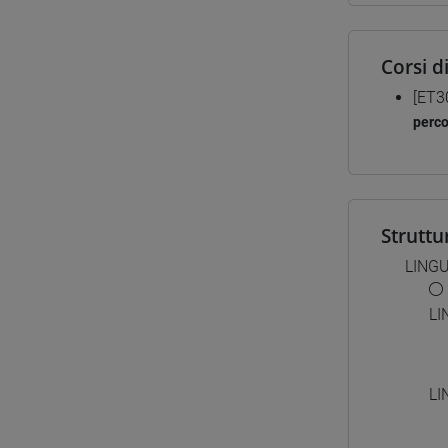
Corsi d
[ET3
perc
Struttu
LING
LI
LI