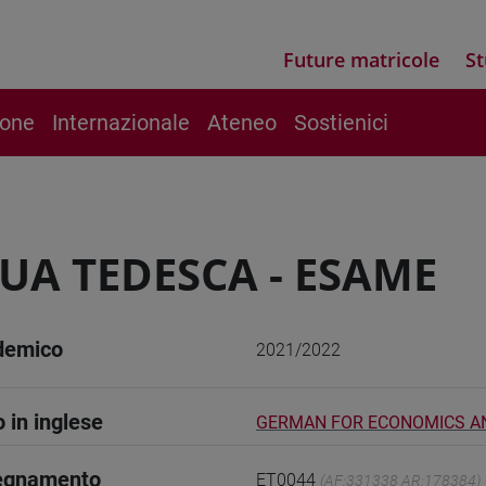
Future matricole
St
ione
Internazionale
Ateneo
Sostienici
UA TEDESCA - ESAME
demico
2021/2022
o in inglese
GERMAN FOR ECONOMICS AN
segnamento
ET0044
(AF:331338 AR:178384)