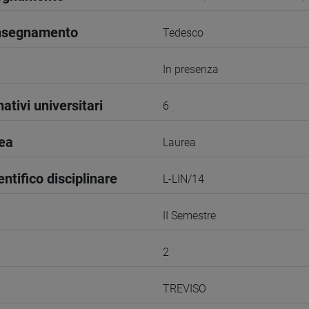
insegnamento
Tedesco
In presenza
ativi universitari
6
rea
Laurea
entifico disciplinare
L-LIN/14
II Semestre
2
TREVISO