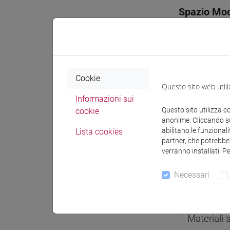
Spazio Mo
Cookie
Docenti e
Questo sito web utili
Informazioni sui
Questo sito utilizza c
cookie
anonime. Cliccando sul
Docenti
abilitano le funzionali
Lista cookies
partner, che potrebber
verranno installati. P
SCOTTO G
Necessari
Materiali 
Materiali