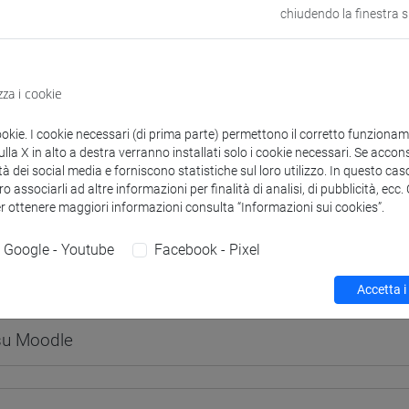
chiudendo la finestra 
zza i cookie
 corsi di laurea
Programma
ookie. I cookie necessari (di prima parte) permettono il corretto funzionamen
la X in alto a destra verranno installati solo i cookie necessari. Se accons
tà dei social media e forniscono statistiche sul loro utilizzo. In questo cas
o associarli ad altre informazioni per finalità di analisi, di pubblicità, ecc
er ottenere maggiori informazioni consulta “Informazioni sui cookies”.
Sauro
- 30h Lezione
Google - Youtube
Facebook - Pixel
didattici
Accetta i
 su Moodle