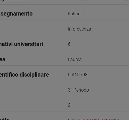
insegnamento
Italiano
In presenza
ativi universitari
6
rea
Laurea
entifico disciplinare
L-ANT/08
3° Periodo
2
odle
Link allo spazio del corso