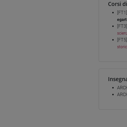
Corsi d
[FT1
egart
[FT3
scienz
[FT5
stori
Insegn
ARCH
ARCH