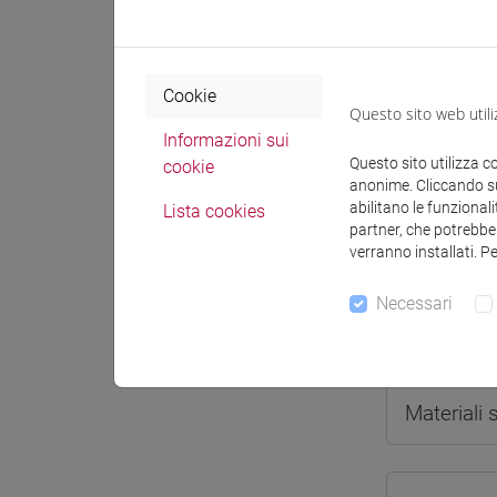
Cookie
Questo sito web utili
Docenti e
Informazioni sui
Questo sito utilizza c
cookie
anonime. Cliccando sul
Docenti
abilitano le funzionali
Lista cookies
partner, che potrebber
verranno installati. P
GELICHI 
Necessari
Materiali 
Materiali