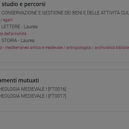
i studio e percorsi
] CONSERVAZIONE E GESTIONE DEI BENI E DELLE ATTIVITÀ CUL
/
egart
] LETTERE - Laurea
e dell'antichità
] STORIA - Laurea
co - mediterraneo antico e medievale
/
antropologico
/
archivistico bibliot
amenti mutuati
EOLOGIA MEDIEVALE I [FT0016]
EOLOGIA MEDIEVALE I [FT0017]