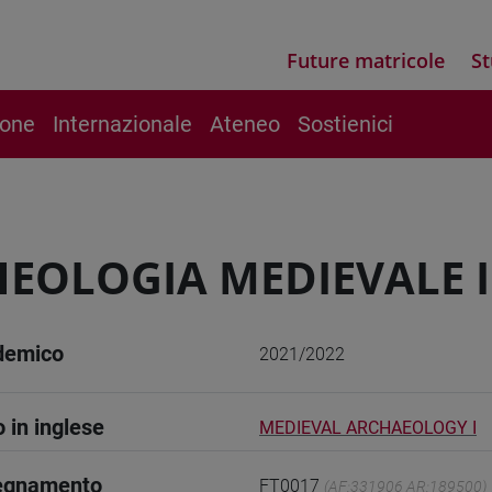
Future matricole
St
ione
Internazionale
Ateneo
Sostienici
EOLOGIA MEDIEVALE I
demico
2021/2022
o in inglese
MEDIEVAL ARCHAEOLOGY I
segnamento
FT0017
(AF:331906 AR:189500)