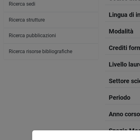
Ricerca sedi
Lingua di 
Ricerca strutture
Modalità
Ricerca pubblicazioni
Crediti form
Ricerca risorse bibliografiche
Livello lau
Settore sci
Periodo
Anno corso
Spazio Mo