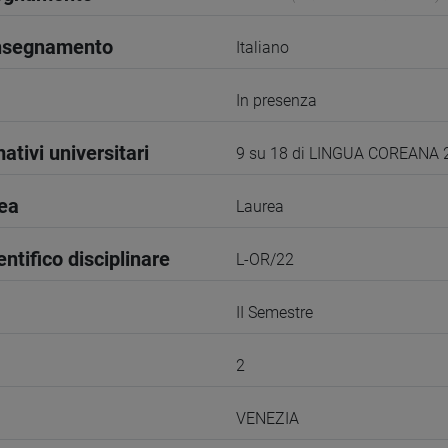
insegnamento
Italiano
In presenza
ativi universitari
9 su 18 di LINGUA COREANA 
rea
Laurea
entifico disciplinare
L-OR/22
II Semestre
2
VENEZIA