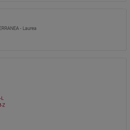
TERRANEA - Laurea
-L
M-Z