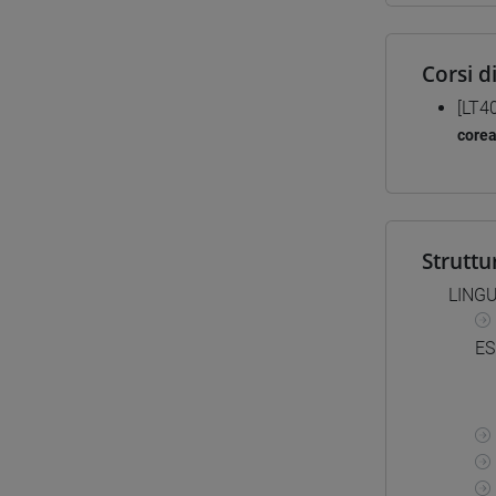
Corsi d
[LT4
core
Struttu
LING
ES