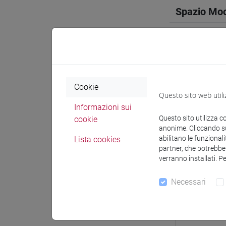
Spazio Mo
Docenti e
Cookie
Questo sito web utili
Informazioni sui
Questo sito utilizza c
Docenti
cookie
anonime. Cliccando sul
abilitano le funzionali
Lista cookies
partner, che potrebber
LEE Hyoj
verranno installati. P
Necessari
Materiali 
Materiali