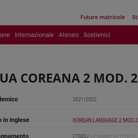
Future matricole
St
ione
Internazionale
Ateneo
Sostienici
UA COREANA 2 MOD. 2
demico
2021/2022
o in inglese
KOREAN LANGUAGE 2 MOD.2
segnamento
LT003J
(AF:333807 AR:177072)