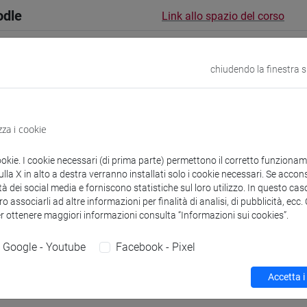
odle
Link allo spazio del corso
chiudendo la finestra 
 corsi di laurea
Programma
zza i cookie
ookie. I cookie necessari (di prima parte) permettono il corretto funzionamen
la X in alto a destra verranno installati solo i cookie necessari. Se accons
tà dei social media e forniscono statistiche sul loro utilizzo. In questo cas
o associarli ad altre informazioni per finalità di analisi, di pubblicità, ecc
in
- 30h Lezione
er ottenere maggiori informazioni consulta “Informazioni sui cookies”.
Google - Youtube
Facebook - Pixel
didattici
Accetta i
 su Moodle