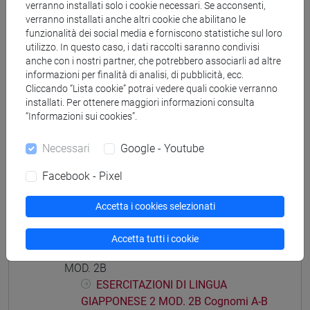
verranno installati solo i cookie necessari. Se acconsenti,
ESERCITAZIONI DI LINGUA
verranno installati anche altri cookie che abilitano le
GIAPPONESE 2 MOD. 1E Cognomi C-G
funzionalità dei social media e forniscono statistiche sul loro
ESERCITAZIONI DI LINGUA
utilizzo. In questo caso, i dati raccolti saranno condivisi
GIAPPONESE 2 MOD. 1E Cognomi H-N
anche con i nostri partner, che potrebbero associarli ad altre
ESERCITAZIONI DI LINGUA
informazioni per finalità di analisi, di pubblicità, ecc.
Cliccando “Lista cookie” potrai vedere quali cookie verranno
GIAPPONESE 2 MOD. 1E Cognomi O-S
installati. Per ottenere maggiori informazioni consulta
ESERCITAZIONI DI LINGUA
“Informazioni sui cookies”.
GIAPPONESE 2 MOD. 1E Cognomi T-Z
ESERCITAZIONI DI LINGUA GIAPPONESE 2
Necessari
Google - Youtube
MOD. 2A
Facebook - Pixel
ESERCITAZIONI DI LINGUA
GIAPPONESE 2 MOD. 2A Cognomi A-L
Accetta i cookies selezionati
ESERCITAZIONI DI LINGUA
GIAPPONESE 2 MOD. 2A Cognomi M-Z
Accetta tutti i cookie
ESERCITAZIONI DI LINGUA GIAPPONESE 2
MOD. 2B
ESERCITAZIONI DI LINGUA
GIAPPONESE 2 MOD. 2B Cognomi A-B