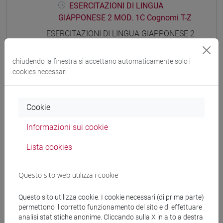
ESERCITAZIONI DI LINGUA
GIAPPONESE 2 MOD. 1C Cognomi T-Z
ESERCITAZIONI DI LINGUA GIAPPONESE 2
MOD. 1D
ESERCITAZIONI DI LINGUA
chiudendo la finestra si accettano automaticamente solo i
GIAPPONESE 2 MOD. 1D Cognomi A-B
cookies necessari
ESERCITAZIONI DI LINGUA
GIAPPONESE 2 MOD. 1D Cognomi C-G
ESERCITAZIONI DI LINGUA
Cookie
GIAPPONESE 2 MOD. 1D Cognomi H-N
Informazioni sui cookie
ESERCITAZIONI DI LINGUA
GIAPPONESE 2 MOD. 1D Cognomi O-S
Lista cookies
ESERCITAZIONI DI LINGUA
GIAPPONESE 2 MOD. 1D Cognomi T-Z
Questo sito web utilizza i cookie
ESERCITAZIONI DI LINGUA GIAPPONESE 2
MOD. 1E
Questo sito utilizza cookie. I cookie necessari (di prima parte)
ESERCITAZIONI DI LINGUA
permettono il corretto funzionamento del sito e di effettuare
GIAPPONESE 2 MOD. 1E Cognomi A-B
analisi statistiche anonime. Cliccando sulla X in alto a destra