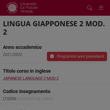
Università
Ca' Foscari
Venezia
LINGUA GIAPPONESE 2 MOD.
2
Anno accademico
2021/2022
Programmi anni precedenti
Titolo corso in inglese
JAPANESE LANGUAGE 2 MOD.2
Codice insegnamento
LT005N
(AF:335575 AR:175967)