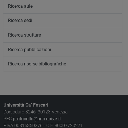
Ricerca aule
Ricerca sedi
Ricerca strutture
Ricerca pubblicazioni
Ricerca risorse bibliografiche
Università Ca’ Foscari
Dorsoduro 3246, 30123 Venezia
PEC
protocollo@pec.unive.it
P.IVA 00816350276 - C.F. 80007720271