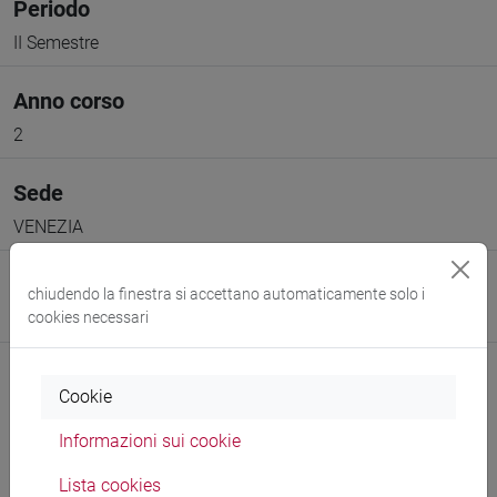
Periodo
II Semestre
Anno corso
2
Sede
VENEZIA
Spazio Moodle
chiudendo la finestra si accettano automaticamente solo i
Link allo spazio del corso
cookies necessari
Cookie
Informazioni sui cookie
Docenti e corsi di laurea
Lista cookies