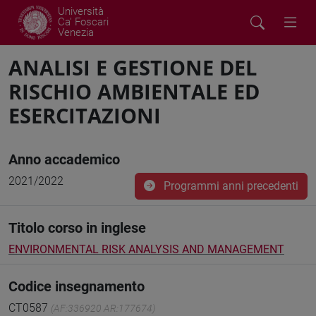
Università
Ca' Foscari
Venezia
ANALISI E GESTIONE DEL
RISCHIO AMBIENTALE ED
ESERCITAZIONI
Anno accademico
2021/2022
Programmi anni precedenti
Titolo corso in inglese
ENVIRONMENTAL RISK ANALYSIS AND MANAGEMENT
Codice insegnamento
CT0587
(AF:336920 AR:177674)