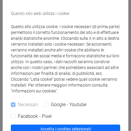
Programma
Questo sito web utilizza i cookie
Docenti
Questo sito utilizza cookie. I cookie necessari (di prima parte)
permettono il corretto funzionamento del sito e di effettuare
analisi statistiche anonime. Cliccando sulla X in alto a destra
verranno installati solo i cookie necessari. Se acconsenti,
CRITTO Andrea
- 30h Lezione
verranno installati anche altri cookie che abilitano le
funzionalità dei social media e forniscono statistiche sul loro
FURLAN Elisa
- 18h Esercitazioni
utilizzo. In questo caso, i dati raccolti saranno condivisi
anche con i nostri partner, che potrebbero associarli ad altre
informazioni per finalità di analisi, di pubblicità, ecc.
Cliccando “Lista cookie” potrai vedere quali cookie verranno
Materiali didattici
installati. Per ottenere maggiori informazioni consulta
“Informazioni sui cookies”.
Materiali su Moodle
Necessari
Google - Youtube
Facebook - Pixel
Corsi di studio e percorsi
Accetta i cookies selezionati