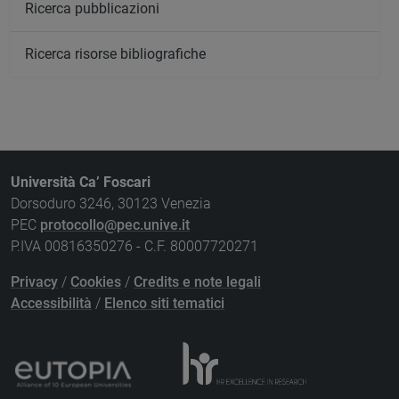
Ricerca pubblicazioni
Ricerca risorse bibliografiche
Università Ca’ Foscari
Dorsoduro 3246, 30123 Venezia
PEC
protocollo@pec.unive.it
P.IVA 00816350276 - C.F. 80007720271
Privacy
/
Cookies
/
Credits e note legali
Accessibilità
/
Elenco siti tematici