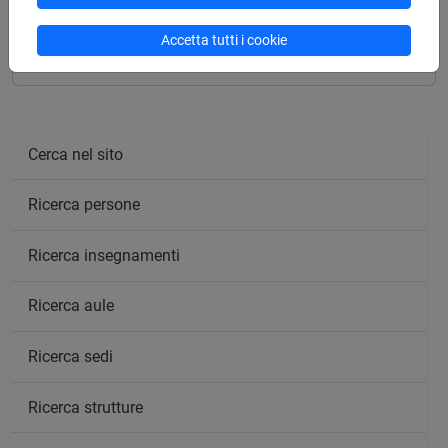
[CT5] SCIENZE AMBIENTALI - Laurea
percorso comune
Accetta tutti i cookie
Cerca nel sito
Ricerca persone
Ricerca insegnamenti
Ricerca aule
Ricerca sedi
Ricerca strutture