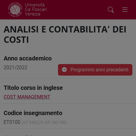
Università
Ca' Foscari
Venezia
ANALISI E CONTABILITA' DEI
COSTI
Anno accademico
2021/2022
Programmi anni precedenti
Titolo corso in inglese
COST MANAGEMENT
Codice insegnamento
ET0100
(AF:339229 AR:180198)