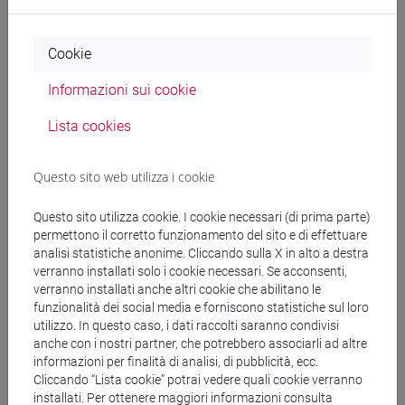
Docenti e corsi di laurea
Cookie
Programma
Informazioni sui cookie
Lista cookies
Docenti
Questo sito web utilizza i cookie
PANFILO Silvia
- 30h Lezione
Questo sito utilizza cookie. I cookie necessari (di prima parte)
permettono il corretto funzionamento del sito e di effettuare
Materiali didattici
analisi statistiche anonime. Cliccando sulla X in alto a destra
verranno installati solo i cookie necessari. Se acconsenti,
verranno installati anche altri cookie che abilitano le
Materiali su Moodle
funzionalità dei social media e forniscono statistiche sul loro
utilizzo. In questo caso, i dati raccolti saranno condivisi
anche con i nostri partner, che potrebbero associarli ad altre
informazioni per finalità di analisi, di pubblicità, ecc.
Corsi di studio e percorsi
Cliccando “Lista cookie” potrai vedere quali cookie verranno
installati. Per ottenere maggiori informazioni consulta