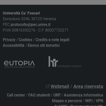
Università Ca’ Foscari
Dorsoduro 3246, 30123 Venezia
PEC
protocollo@pec.unive.it
P.IVA 00816350276 - C.F. 80007720271
Privacy
/
Cookies
/
Credits e note legali
Accessibilità
/
Elenco siti tematici
Webmail
/
Area riservata
Call center
/
FAQ studenti
/
URP
/
Assistenza informatica
Mappe e percorsi
/
WiFi
/
VPN