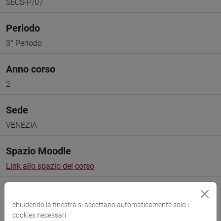
SECS-P/07
Periodo
3° Periodo
Anno corso
2
Sede
VENEZIA
Spazio Moodle
Link allo spazio del corso
chiudendo la finestra si accettano automaticamente solo i
cookies necessari