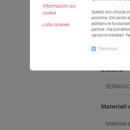
Informazioni sui
Spazio Mo
Questo sito utilizza c
cookie
anonime. Cliccando sul
abilitano le funzionali
Lista cookies
partner, che potrebber
verranno installati. P
Docenti e
Necessari
Docenti
BERNASC
Materiali 
Materiali