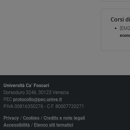
Corsi d
[EM2
econ
Università Ca’ Foscari
Dorsoduro 3246, 30123 Venezia
PEC
protocollo@pec.unive.it
P.IVA 00816350276 - C.F. 80007720271
Privacy
/
Cookies
/
Credits e note legali
Accessibilità
/
Elenco siti tematici