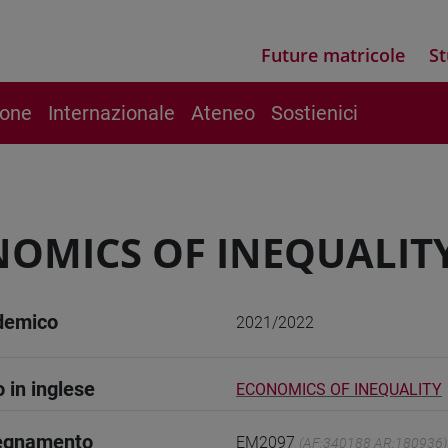
Future matricole
St
ione
Internazionale
Ateneo
Sostienici
OMICS OF INEQUALIT
demico
2021/2022
o in inglese
ECONOMICS OF INEQUALITY
segnamento
EM2097
(AF:340188 AR:180936)