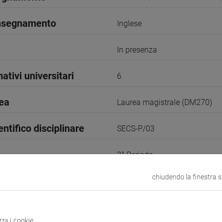
insegnamento
Inglese
In presenza
ativi universitari
6
rea
Laurea magistrale (DM270)
entifico disciplinare
SECS-P/03
3° Periodo
chiudendo la finestra 
2
VENEZIA
zza i cookie