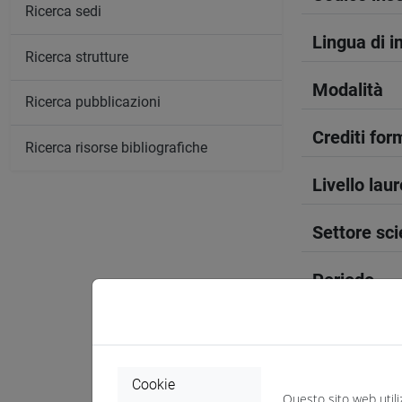
Ricerca sedi
Lingua di 
Ricerca strutture
Modalità
Ricerca pubblicazioni
Crediti form
Ricerca risorse bibliografiche
Livello lau
Settore sci
Periodo
Anno corso
Sede
Cookie
Questo sito web utili