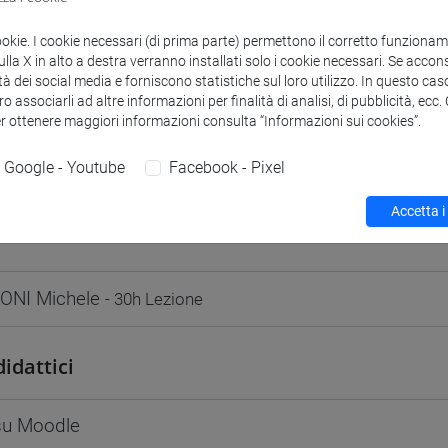
odle
Link allo spazio del corso
ookie. I cookie necessari (di prima parte) permettono il corretto funzionamen
la X in alto a destra verranno installati solo i cookie necessari. Se accons
tà dei social media e forniscono statistiche sul loro utilizzo. In questo cas
o associarli ad altre informazioni per finalità di analisi, di pubblicità, ecc
er ottenere maggiori informazioni consulta “Informazioni sui cookies”.
 corsi di laurea
Programma
Google - Youtube
Facebook - Pixel
Accetta i
ONI Michele
- 30h Lezione
didattici
 su Moodle